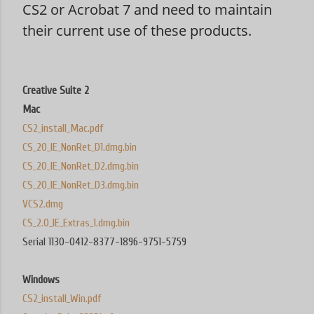
CS2 or Acrobat 7 and need to maintain
their current use of these products.
Creative Suite 2
Mac
CS2_install_Mac.pdf
CS_20_IE_NonRet_D1.dmg.bin
CS_20_IE_NonRet_D2.dmg.bin
CS_20_IE_NonRet_D3.dmg.bin
VCS2.dmg
CS_2.0_IE_Extras_1.dmg.bin
Serial 1130-0412-8377-1896-9751-5759
Windows
CS2_install_Win.pdf