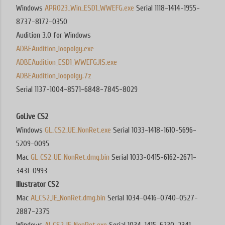
Windows
APRO23_Win_ESD1_WWEFG.exe
Serial 1118-1414-1955-
8737-8172-0350
Audition 3.0 for Windows
ADBEAudition_loopolgy.exe
ADBEAudition_ESD1_WWEFGJIS.exe
ADBEAudition_loopolgy.7z
Serial 1137-1004-8571-6848-7845-8029
GoLive CS2
Windows
GL_CS2_UE_NonRet.exe
Serial 1033-1418-1610-5696-
5209-0095
Mac
GL_CS2_UE_NonRet.dmg.bin
Serial 1033-0415-6162-2671-
3431-0993
Illustrator CS2
Mac
AI_CS2_IE_NonRet.dmg.bin
Serial 1034-0416-0740-0527-
2887-2375