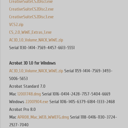
CreativeSuiteCS2Disc1.exe
CreativeSuiteCS2Disc2.exe
CreativeSuiteCS2Disc3.exe
VCS2.zip
CS_2.0_WWE_Extras_1.exe
AC3D_1.0_Volume_NACK_WWE.zip
Serial 1130-1414-7569-4457-6613-5551
Acrobat 3D 1.0 for Windows
AC3D_1.0_Volume_NACK_WWE.zip
Serial 1159-1414-7569-3493-
5006-5653
Acrobat Standard 7.0
Mac
12001748.dmg
Serial 1016-0414-2428-7157-5404-6669
Windows
22001904.exe
Serial 1016-1415-6379-6184-1333-2468
Acrobat Pro 8.0
Mac
APRO8_Mac_WEB_WWEFG.dmg
Serial 1118-0416-1130-3724-
2927-7040