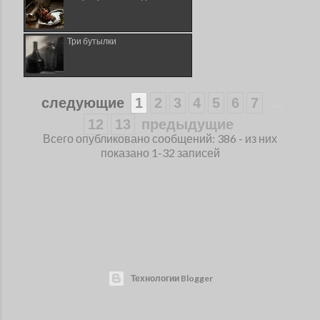
Три бутылки
...
следующие
1
2
3
4
5
6
7
12
13
предыдущие
Всего опубликовано сообщений: 386 - из них
показано 1-32 записей
Технологии Blogger