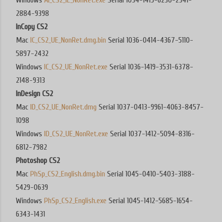
Windows
AI_CS2_IE_NonRet.exe
Serial 1034-1415-6230-2341-
2884-9398
InCopy CS2
Mac
IC_CS2_UE_NonRet.dmg.bin
Serial 1036-0414-4367-5110-
5897-2432
Windows
IC_CS2_UE_NonRet.exe
Serial 1036-1419-3531-6378-
2148-9313
InDesign CS2
Mac
ID_CS2_UE_NonRet.dmg
Serial 1037-0413-9961-4063-8457-
1098
Windows
ID_CS2_UE_NonRet.exe
Serial 1037-1412-5094-8316-
6812-7982
Photoshop CS2
Mac
PhSp_CS2_English.dmg.bin
Serial 1045-0410-5403-3188-
5429-0639
Windows
PhSp_CS2_English.exe
Serial 1045-1412-5685-1654-
6343-1431