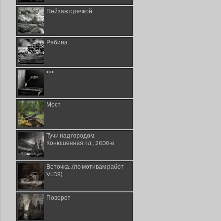
Пейзаж с речкой
Рябина
***
Мост
Тучи над городом.
Конюшенная пл., 2000-е
Веточка..(по мотивам работ
VLDR)
Поворот