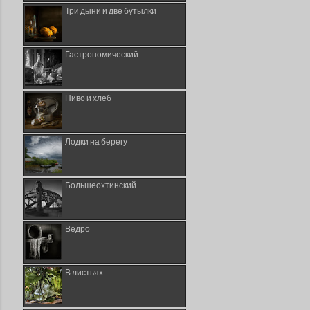
Три дыни и две бутылки
Гастрономический
Пиво и хлеб
Лодки на берегу
Большеохтинский
Ведро
В листьях