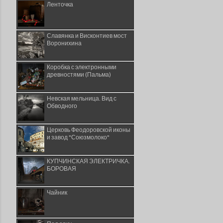
Ленточка
Славянка и Висконтиев мост
Воронихина
Коробка с электронными
древностями (Пальма)
Невская мельница. Вид с
Обводного
Церковь Феодоровской иконы
и завод "Союзмолоко"
КУПЧИНСКАЯ ЭЛЕКТРИЧКА.
БОРОВАЯ
Чайник