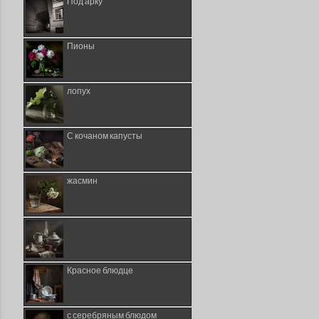
Под арку
Пионы
лопух
С кочаном капусты
жасмин
Красное блюдце
с серебряным блюдом