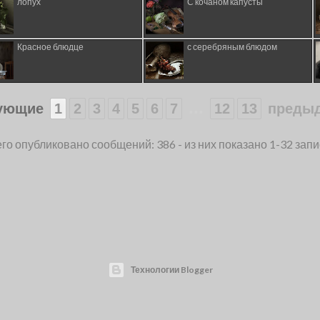
лопух
С кочаном капусты
Красное блюдце
с серебряным блюдом
...
ующие
1
2
3
4
5
6
7
12
13
преды
го опубликовано сообщений: 386 - из них показано 1-32 зап
Технологии Blogger