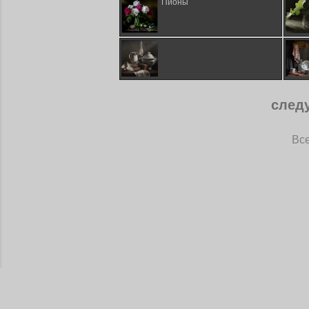
Пионы
след
Все