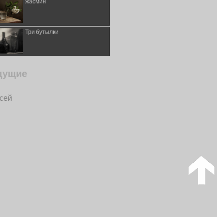
жасмин
Три бутылки
дущие
исей