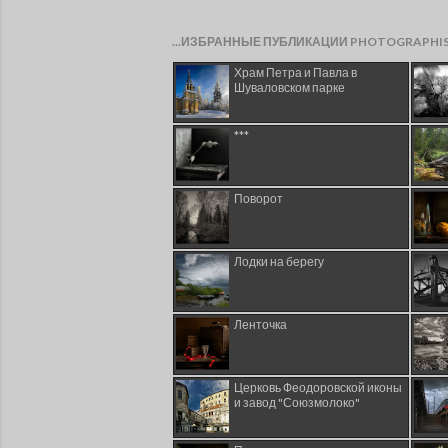
...ИЗБРАННЫЕ ПУБЛИКАЦИИ PHOTOGRAPHI
Храм Петра и Павла в
Шуваловском парке
***
Поворот
Лодки на берегу
Ленточка
Церковь Феодоровской иконы
и завод "Союзмолоко"