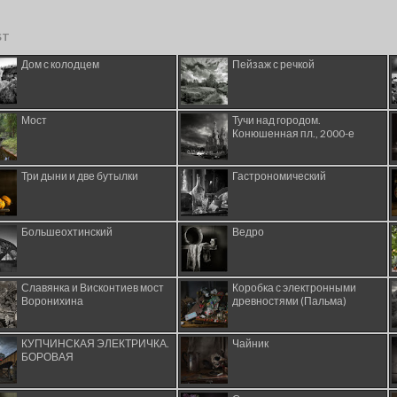
ST
Дом с колодцем
Пейзаж с речкой
Мост
Тучи над городом.
Конюшенная пл., 2000-е
Три дыни и две бутылки
Гастрономический
Большеохтинский
Ведро
Славянка и Висконтиев мост
Коробка с электронными
Воронихина
древностями (Пальма)
КУПЧИНСКАЯ ЭЛЕКТРИЧКА.
Чайник
БОРОВАЯ