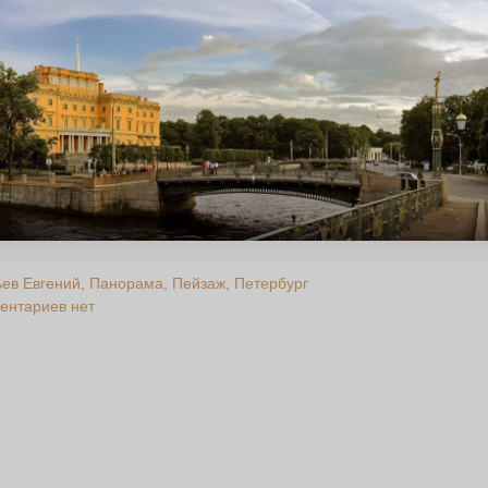
ьев Евгений
Панорама
Пейзаж
Петербург
ентариев нет