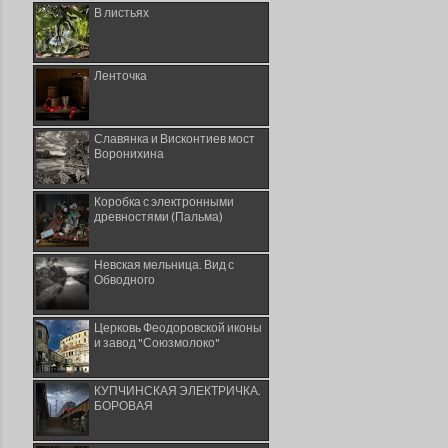
В листьях
Ленточка
Славянка и Висконтиев мост
Воронихина
Коробка с электронными
древностями (Пальма)
Невская мельница. Вид с
Обводного
Церковь Феодоровской иконы
и завод "Союзмолоко"
КУПЧИНСКАЯ ЭЛЕКТРИЧКА.
БОРОВАЯ