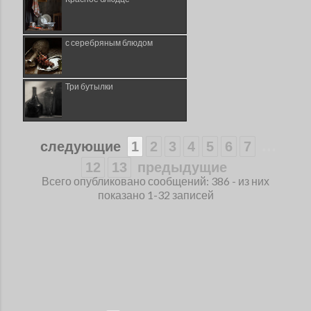
с серебряным блюдом
Три бутылки
...
следующие
1
2
3
4
5
6
7
12
13
предыдущие
Всего опубликовано сообщений: 386 - из них
показано 1-32 записей