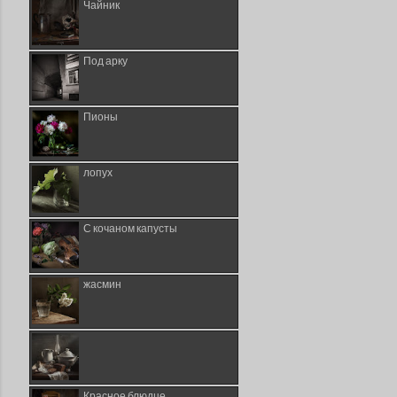
Чайник
Под арку
Пионы
лопух
С кочаном капусты
жасмин
Красное блюдце