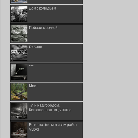
Дом с колодцем
Пейзаж с речкой
Рябина
***
Мост
Тучи над городом.
Конюшенная пл., 2000-е
Веточка..(по мотивам работ
VLDR)