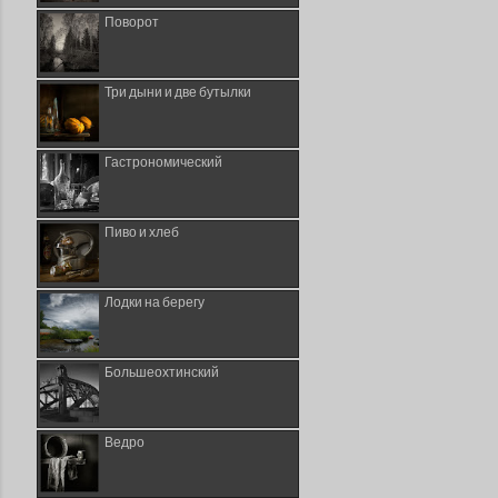
Поворот
Три дыни и две бутылки
Гастрономический
Пиво и хлеб
Лодки на берегу
Большеохтинский
Ведро