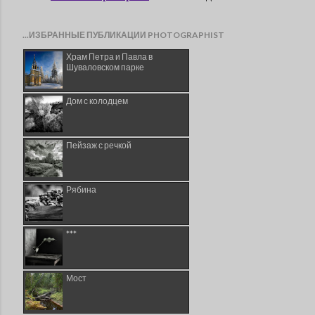
...ИЗБРАННЫЕ ПУБЛИКАЦИИ PHOTOGRAPHIST
Храм Петра и Павла в
Шуваловском парке
Дом с колодцем
Пейзаж с речкой
Рябина
***
Мост