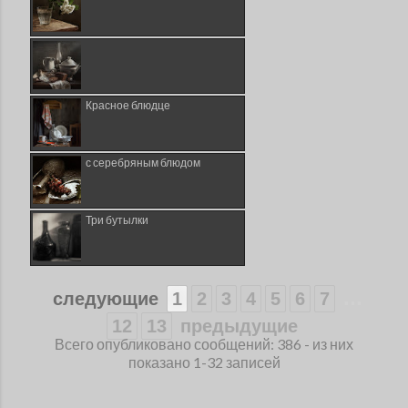
Красное блюдце
с серебряным блюдом
Три бутылки
...
следующие
1
2
3
4
5
6
7
12
13
предыдущие
Всего опубликовано сообщений: 386 - из них
показано 1-32 записей