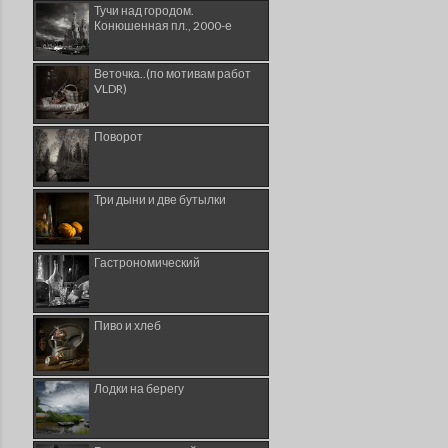
Тучи над городом.
Конюшенная пл., 2000-е
Веточка..(по мотивам работ
VLDR)
Поворот
Три дыни и две бутылки
Гастрономический
Пиво и хлеб
Лодки на берегу