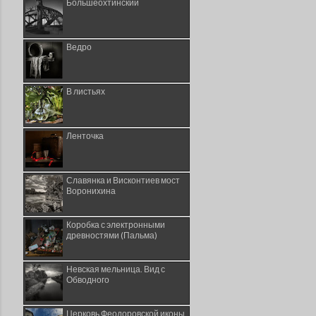
Большеохтинский
Ведро
В листьях
Ленточка
Славянка и Висконтиев мост
Воронихина
Коробка с электронными
древностями (Пальма)
Невская мельница. Вид с
Обводного
Церковь Феодоровской иконы