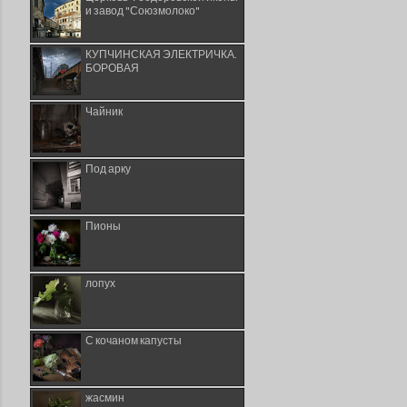
и завод "Союзмолоко"
КУПЧИНСКАЯ ЭЛЕКТРИЧКА.
БОРОВАЯ
Чайник
Под арку
Пионы
лопух
С кочаном капусты
жасмин