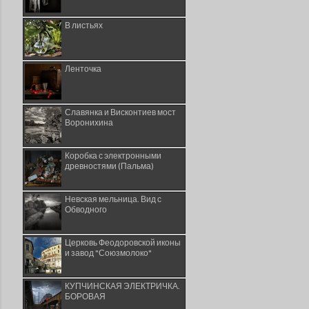
В листьях
Ленточка
Славянка и Висконтиев мост
Воронихина
Коробка с электронными
древностями (Пальма)
Невская мельница. Вид с
Обводного
Церковь Феодоровской иконы
и завод "Союзмолоко"
КУПЧИНСКАЯ ЭЛЕКТРИЧКА.
БОРОВАЯ