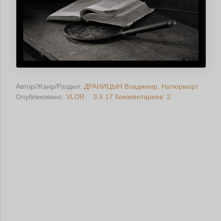
Автор/Жанр/Раздел:
ДРАНИЦЫН Владимир
Натюрморт
Опубликовано:
VLDR
3.5.17
Комментариев: 2