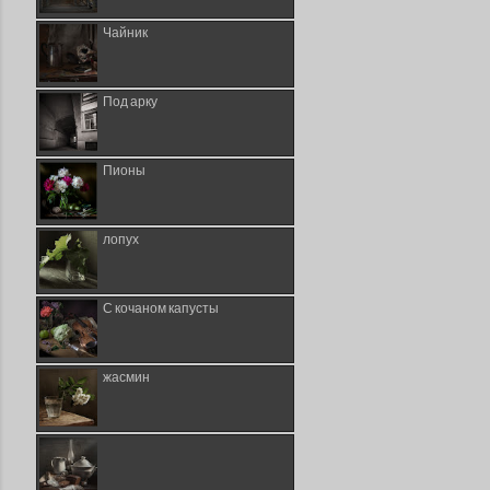
Чайник
Под арку
Пионы
лопух
С кочаном капусты
жасмин