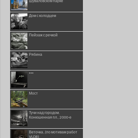
Шуваловском парке
Дом с колодцем
Пейзаж с речкой
Рябина
***
Мост
Тучи над городом.
Конюшенная пл., 2000-е
Веточка..(по мотивам работ
VLDR)