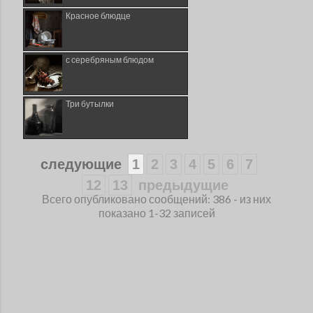
Красное блюдце
с серебряным блюдом
Три бутылки
...
следующие
1
2
3
4
5
6
7
12
13
предыдущие
Всего опубликовано сообщений: 386 - из них
показано 1-32 записей