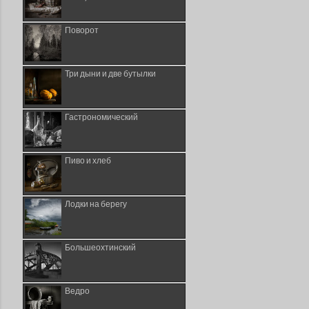
Поворот
Три дыни и две бутылки
Гастрономический
Пиво и хлеб
Лодки на берегу
Большеохтинский
Ведро