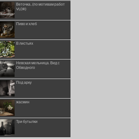
Веточка..(по мотивам работ
VLDR)
Пиво и хлеб
В листьях
Невская мельница. Вид с
Обводного
Под арку
жасмин
Три бутылки