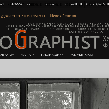
ОРТ
НЕФОРМАТ
УЧЕБНЫЕ
ОБЗОРНЫЕ
ИЗБРАННЫЕ
ОБСУЖДАЕМЫ
К основному контенту
и Художеств 1930х-1950х г.г.
Ι
Исаак Левитан
АВТОРЫ
ЖАНРЫ
ПУБЛИКАЦИИ
КОММЕНТАРИИ