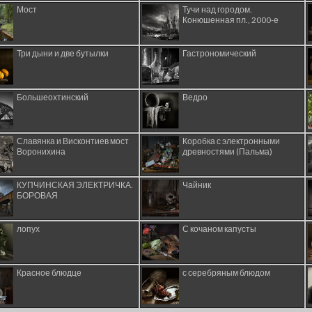
Мост
Тучи над городом.
Конюшенная пл., 2000-е
Три дыни и две бутылки
Гастрономический
Большеохтинский
Ведро
Славянка и Висконтиев мост
Коробка с электронными
Воронихина
древностями (Пальма)
КУПЧИНСКАЯ ЭЛЕКТРИЧКА.
Чайник
БОРОВАЯ
лопух
С кочаном капусты
Красное блюдце
с серебряным блюдом