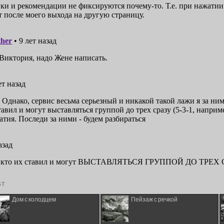
ST
Дом с колодцем
Пейзаж с речкой