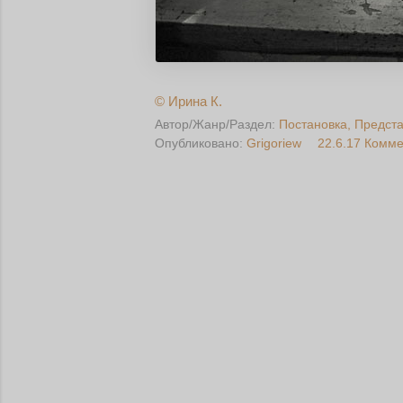
©
Ирина К.
Автор/Жанр/Раздел:
Постановка
Предст
Опубликовано:
Grigoriew
22.6.17
Комме