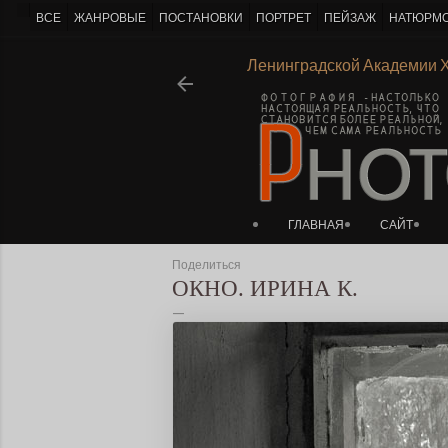
-->
ВСЕ
ЖАНРОВЫЕ
ПОСТАНОВКИ
ПОРТРЕТ
ПЕЙЗАЖ
НАТЮРМ
заж с линией горизонта
Ι
Из истории Ленинградской Академи
ГЛАВНАЯ
САЙТ
Поделиться
ОКНО. ИРИНА К.