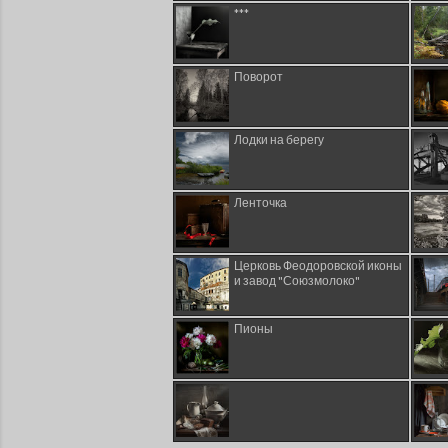
***
Поворот
Лодки на берегу
Ленточка
Церковь Феодоровской иконы
и завод "Союзмолоко"
Пионы