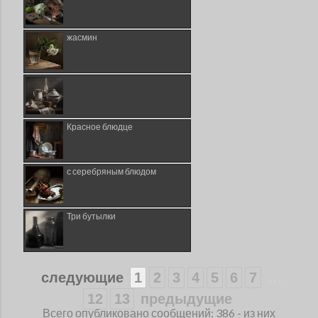
жасмин
Красное блюдце
с серебряным блюдом
Три бутылки
...
следующие
1
2
3
4
5
6
7
12
13
предыдущие
Всего опубликовано сообщений: 386 - из них