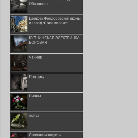
Обводного
Церковь Феодоровской иконы
и завод "Союзмолоко"
КУПЧИНСКАЯ ЭЛЕКТРИЧКА.
БОРОВАЯ
Чайник
Под арку
Пионы
лопух
С кочаном капусты