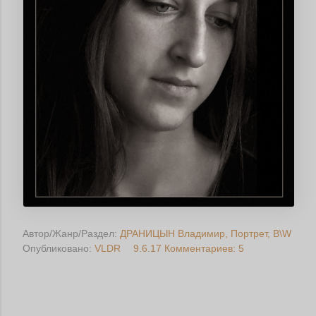
Автор/Жанр/Раздел:
ДРАНИЦЫН Владимир
Портрет
B\W
Опубликовано:
VLDR
9.6.17
Комментариев: 5