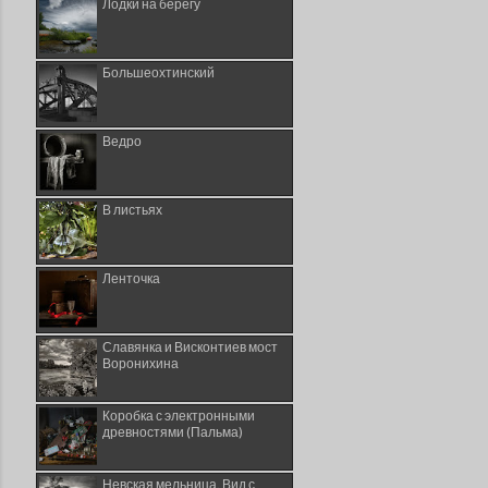
Лодки на берегу
Большеохтинский
Ведро
В листьях
Ленточка
Славянка и Висконтиев мост
Воронихина
Коробка с электронными
древностями (Пальма)
Невская мельница. Вид с