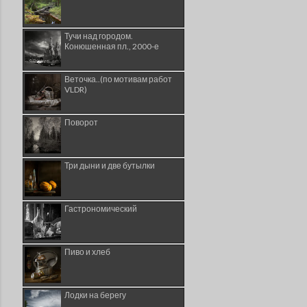
Тучи над городом.
Конюшенная пл., 2000-е
Веточка..(по мотивам работ
VLDR)
Поворот
Три дыни и две бутылки
Гастрономический
Пиво и хлеб
Лодки на берегу