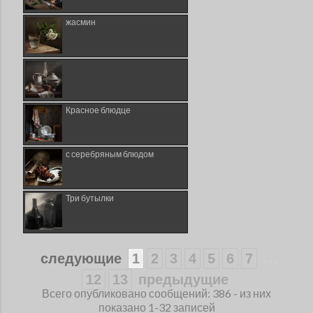
жасмин
Красное блюдце
с серебряным блюдом
Три бутылки
...
следующие
1
2
3
4
5
6
7
12
13
предыдущие
Всего опубликовано сообщений: 386 - из них
показано 1-32 записей