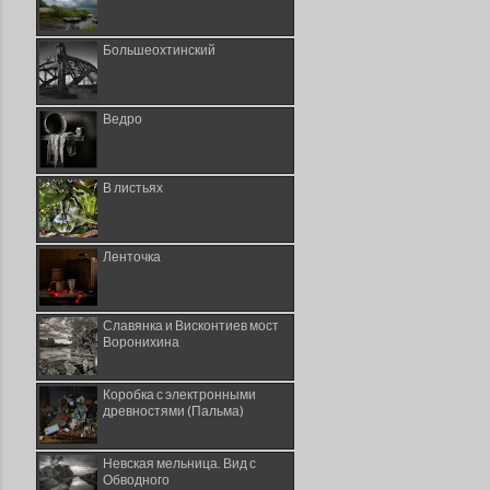
Большеохтинский
Ведро
В листьях
Ленточка
Славянка и Висконтиев мост
Воронихина
Коробка с электронными
древностями (Пальма)
Невская мельница. Вид с
Обводного