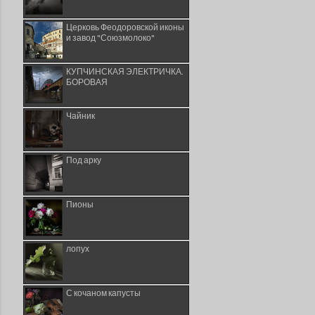
Церковь Феодоровской иконы
и завод "Союзмолоко"
КУПЧИНСКАЯ ЭЛЕКТРИЧКА.
БОРОВАЯ
Чайник
Под арку
Пионы
лопух
С кочаном капусты