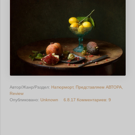
Автор/Жанр/Раздел:
Натюрморт
Представляем АВТОРА
Review
Опубликовано:
Unknown
6.8.17
Комментариев: 9