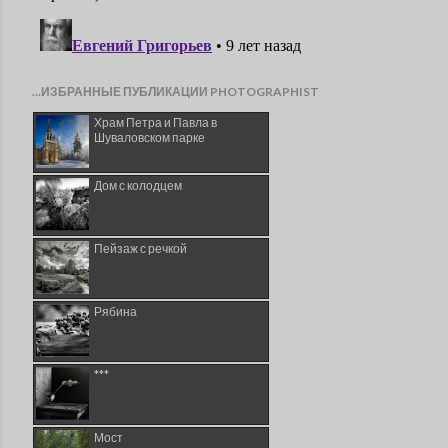
...ИЗБРАННЫЕ ПУБЛИКАЦИИ PHOTOGRAPHIST
Храм Петра и Павла в
Шуваловском парке
Дом с колодцем
Пейзаж с речкой
Рябина
***
Мост