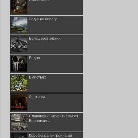
Лодки на берегу
Большеохтинский
Ведро
В листьях
Ленточка
Славянка и Висконтиев мост
Воронихина
Коробка с электронными