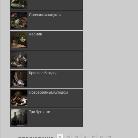
С кочаном капусты
жасмин
Красное блюдце
с серебряным блюдом
Три бутылки
...