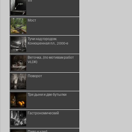
***
Мост
Тучи над городом.
Конюшенная пл., 2000-е
Веточка..(по мотивам работ
VLDR)
Поворот
Три дыни и две бутылки
Гастрономический
Пиво и хлеб