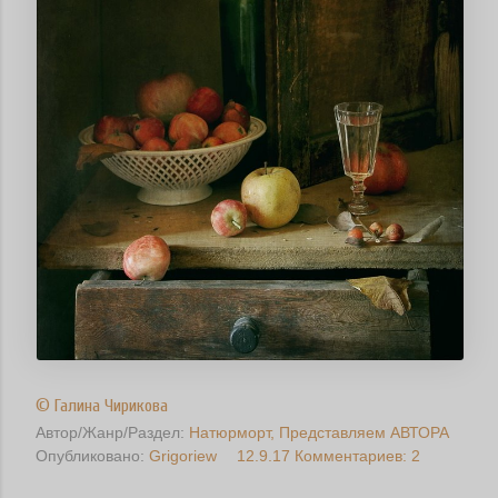
© Галина Чирикова
Автор/Жанр/Раздел:
Натюрморт
Представляем АВТОРА
Опубликовано:
Grigoriew
12.9.17
Комментариев: 2