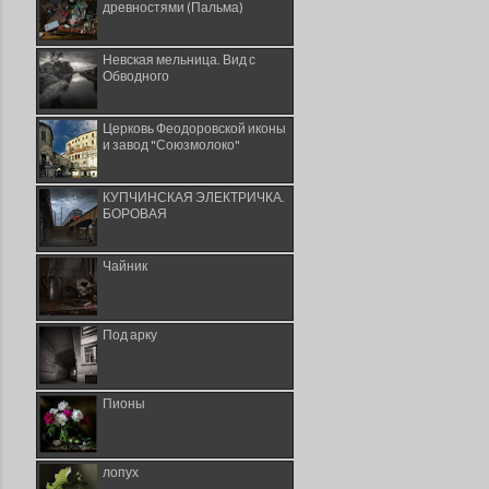
древностями (Пальма)
Невская мельница. Вид с
Обводного
Церковь Феодоровской иконы
и завод "Союзмолоко"
КУПЧИНСКАЯ ЭЛЕКТРИЧКА.
БОРОВАЯ
Чайник
Под арку
Пионы
лопух