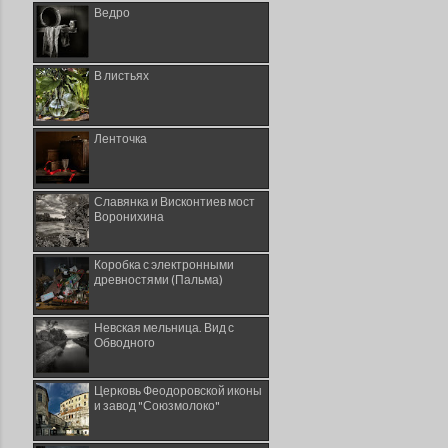
Ведро
В листьях
Ленточка
Славянка и Висконтиев мост
Воронихина
Коробка с электронными
древностями (Пальма)
Невская мельница. Вид с
Обводного
Церковь Феодоровской иконы
и завод "Союзмолоко"