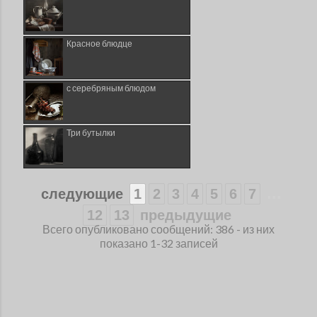
Красное блюдце
с серебряным блюдом
Три бутылки
...
следующие
1
2
3
4
5
6
7
12
13
предыдущие
Всего опубликовано сообщений: 386 - из них
показано 1-32 записей