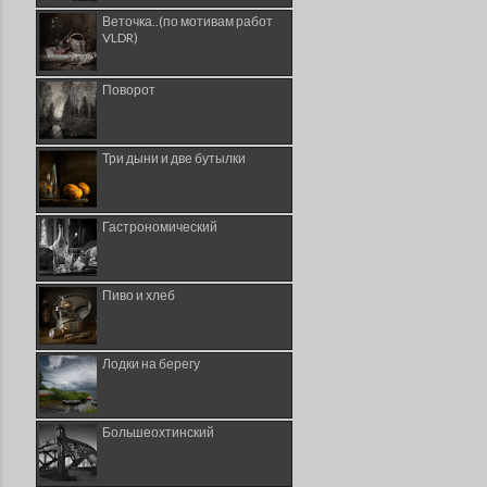
Веточка..(по мотивам работ
VLDR)
Поворот
Три дыни и две бутылки
Гастрономический
Пиво и хлеб
Лодки на берегу
Большеохтинский