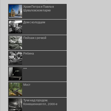
Храм Петра и Павла в
Шуваловском парке
Дом с колодцем
Пейзаж с речкой
Рябина
***
Мост
Тучи над городом.
Конюшенная пл., 2000-е