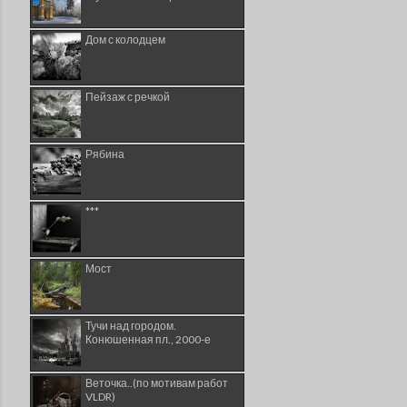
Дом с колодцем
Пейзаж с речкой
Рябина
***
Мост
Тучи над городом.
Конюшенная пл., 2000-е
Веточка..(по мотивам работ
VLDR)