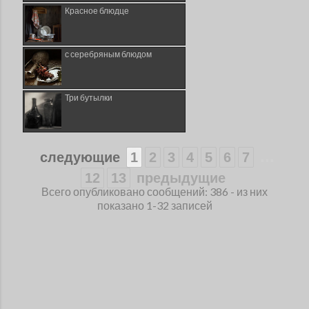
Красное блюдце
с серебряным блюдом
Три бутылки
...
следующие
1
2
3
4
5
6
7
12
13
предыдущие
Всего опубликовано сообщений: 386 - из них
показано 1-32 записей