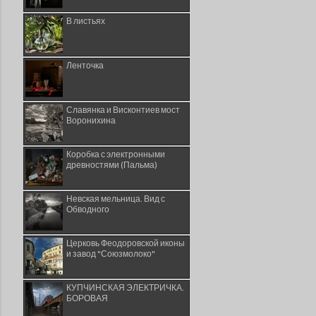
В листьях
Ленточка
Славянка и Висконтиев мост
Воронихина
Коробка с электронными
древностями (Пальма)
Невская мельница. Вид с
Обводного
Церковь Феодоровской иконы
и завод "Союзмолоко"
КУПЧИНСКАЯ ЭЛЕКТРИЧКА.
БОРОВАЯ