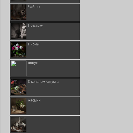
Чайник
Под арку
Пионы
лопух
С кочаном капусты
жасмин