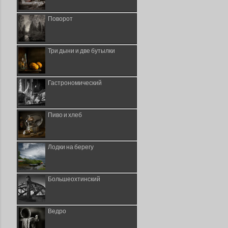
Поворот
Три дыни и две бутылки
Гастрономический
Пиво и хлеб
Лодки на берегу
Большеохтинский
Ведро