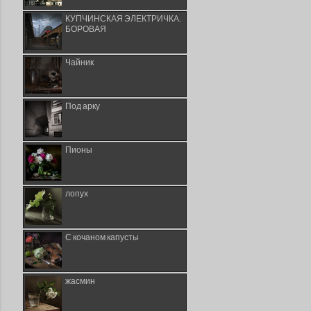
КУПЧИНСКАЯ ЭЛЕКТРИЧКА.
БОРОВАЯ
Чайник
Под арку
Пионы
лопух
С кочаном капусты
жасмин