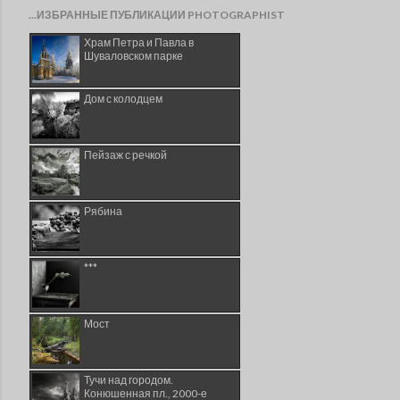
...ИЗБРАННЫЕ ПУБЛИКАЦИИ PHOTOGRAPHIST
Храм Петра и Павла в
Шуваловском парке
Дом с колодцем
Пейзаж с речкой
Рябина
***
Мост
Тучи над городом.
Конюшенная пл., 2000-е