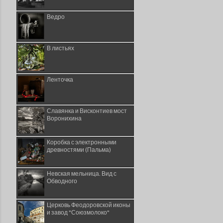
Ведро
В листьях
Ленточка
Славянка и Висконтиев мост
Воронихина
Коробка с электронными
древностями (Пальма)
Невская мельница. Вид с
Обводного
Церковь Феодоровской иконы
и завод "Союзмолоко"