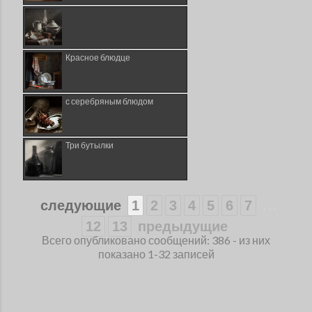
Красное блюдце
с серебряным блюдом
Три бутылки
...
следующие
1
2
3
4
5
6
7
12
13
предыдущие
Всего опубликовано сообщений: 386 - из них
показано 1-32 записей