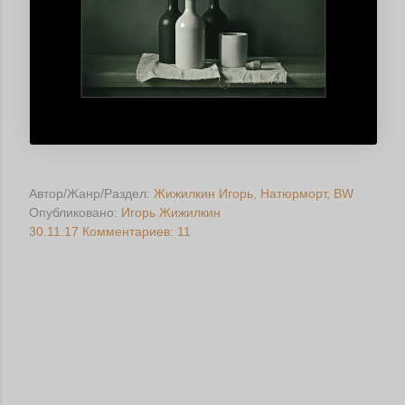
Автор/Жанр/Раздел:
Жижилкин Игорь
Натюрморт
BW
Опубликовано:
Игорь Жижилкин
30.11.17
Комментариев: 11