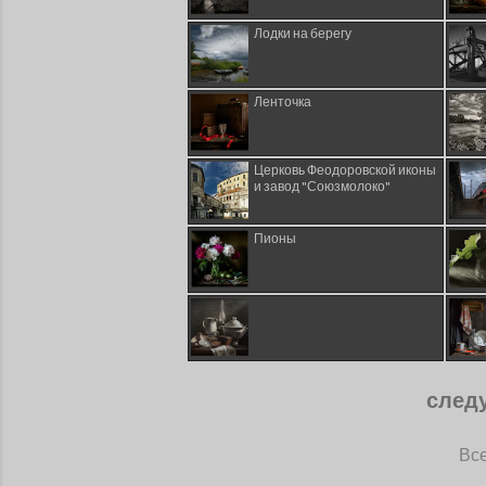
Лодки на берегу
Ленточка
Церковь Феодоровской иконы
и завод "Союзмолоко"
Пионы
след
Все