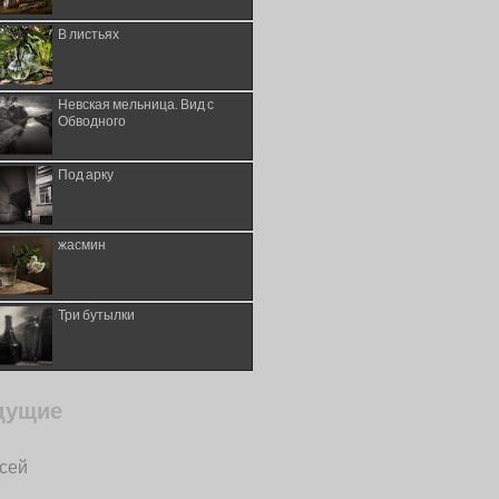
В листьях
Невская мельница. Вид с
Обводного
Под арку
жасмин
Три бутылки
дущие
исей