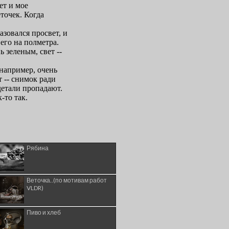
Рябина
Веточка..(по мотивам работ
VLDR)
Пиво и хлеб