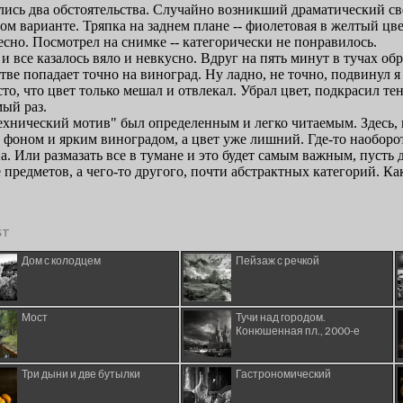
ST
Дом с колодцем
Пейзаж с речкой
Мост
Тучи над городом.
Конюшенная пл., 2000-е
Три дыни и две бутылки
Гастрономический