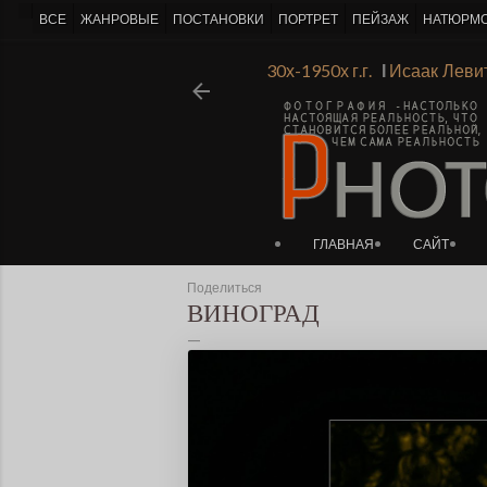
-->
ВСЕ
ЖАНРОВЫЕ
ПОСТАНОВКИ
ПОРТРЕТ
ПЕЙЗАЖ
НАТЮРМ
инградской Академии Художеств 1930х-1950х г.г.
Ι
Исаак Л
ГЛАВНАЯ
САЙТ
Поделиться
ВИНОГРАД