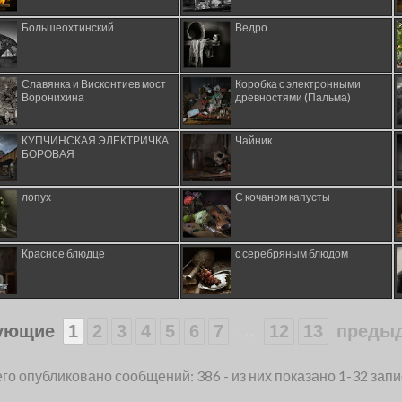
Большеохтинский
Ведро
Славянка и Висконтиев мост
Коробка с электронными
Воронихина
древностями (Пальма)
КУПЧИНСКАЯ ЭЛЕКТРИЧКА.
Чайник
БОРОВАЯ
лопух
С кочаном капусты
Красное блюдце
с серебряным блюдом
...
ующие
1
2
3
4
5
6
7
12
13
преды
го опубликовано сообщений: 386 - из них показано 1-32 зап