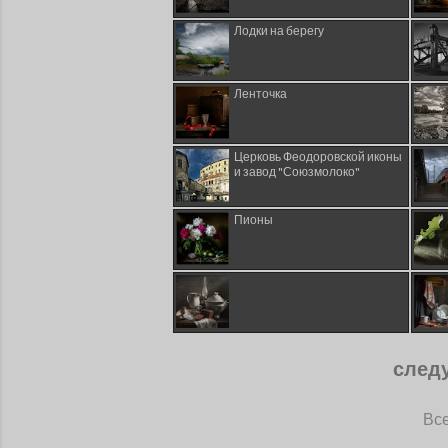
Лодки на берегу
Ленточка
Церковь Феодоровской иконы
и завод "Союзмолоко"
Пионы
след
Все