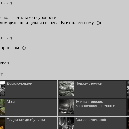
ST
Дом с колодцем
Пейзаж с речкой
Мост
Тучи над городом.
Конюшенная пл., 2000-е
Три дыни и две бутылки
Гастрономический