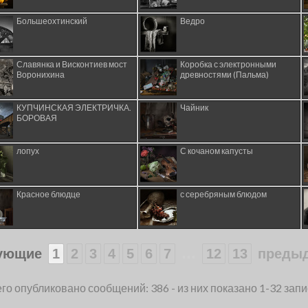
Большеохтинский
Ведро
Славянка и Висконтиев мост
Коробка с электронными
Воронихина
древностями (Пальма)
КУПЧИНСКАЯ ЭЛЕКТРИЧКА.
Чайник
БОРОВАЯ
лопух
С кочаном капусты
Красное блюдце
с серебряным блюдом
...
ующие
1
2
3
4
5
6
7
12
13
преды
го опубликовано сообщений: 386 - из них показано 1-32 зап