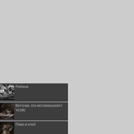
Рябина
Веточка..(по мотивам работ
VLDR)
Пиво и хлеб