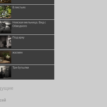
В листьях
Невская мельница. Вид с
Обводного
Под арку
жасмин
Три бутылки
дущие
исей