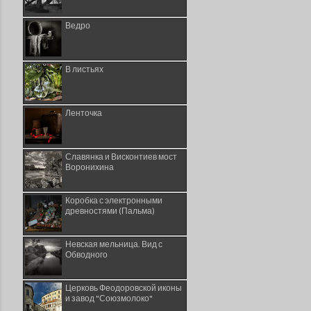
Ведро
В листьях
Ленточка
Славянка и Висконтиев мост
Воронихина
Коробка с электронными
древностями (Пальма)
Невская мельница. Вид с
Обводного
Церковь Феодоровской иконы
и завод "Союзмолоко"