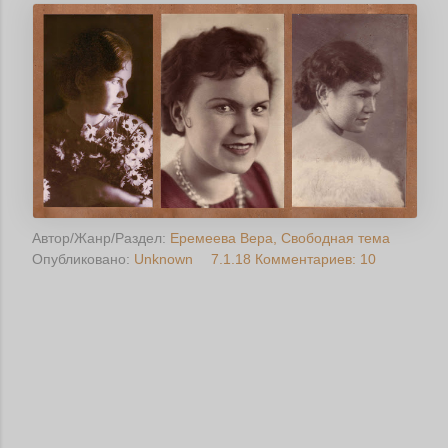
Автор/Жанр/Раздел:
Еремеева Вера
Свободная тема
Опубликовано:
Unknown
7.1.18
Комментариев: 10