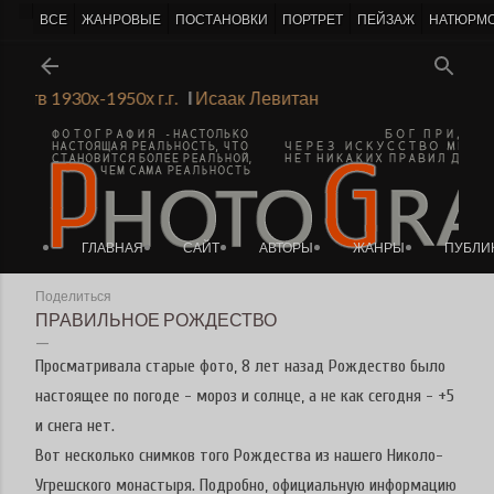
-->
ВСЕ
ЖАНРОВЫЕ
ПОСТАНОВКИ
ПОРТРЕТ
ПЕЙЗАЖ
НАТЮРМ
К основному контенту
удожеств 1930х-1950х г.г.
Ι
Исаак Левитан
ГЛАВНАЯ
САЙТ
АВТОРЫ
ЖАНРЫ
ПУБЛИ
Поделиться
ПРАВИЛЬНОЕ РОЖДЕСТВО
Просматривала старые фото, 8 лет назад Рождество было
настоящее по погоде - мороз и солнце, а не как сегодня - +5
и снега нет.
Вот несколько снимков того Рождества из нашего Николо-
Угрешского монастыря. Подробно, официальную информацию