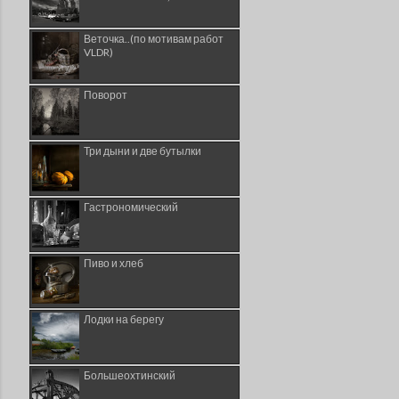
Веточка..(по мотивам работ
VLDR)
Поворот
Три дыни и две бутылки
Гастрономический
Пиво и хлеб
Лодки на берегу
Большеохтинский