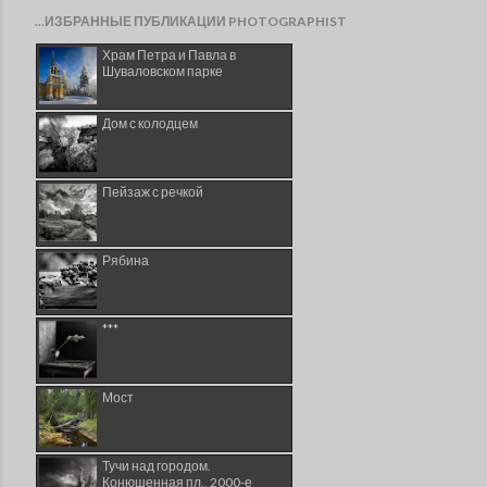
...ИЗБРАННЫЕ ПУБЛИКАЦИИ PHOTOGRAPHIST
Храм Петра и Павла в
Шуваловском парке
Дом с колодцем
Пейзаж с речкой
Рябина
***
Мост
Тучи над городом.
Конюшенная пл., 2000-е