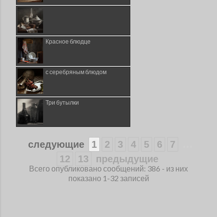
Красное блюдце
с серебряным блюдом
Три бутылки
...
следующие
1
2
3
4
5
6
7
12
13
предыдущие
Всего опубликовано сообщений: 386 - из них
показано 1-32 записей