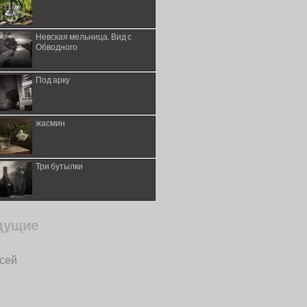
Невская мельница. Вид с
Обводного
Под арку
жасмин
Три бутылки
дущие
исей