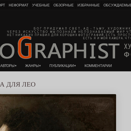
ОРТ
НЕФОРМАТ
УЧЕБНЫЕ
ОБЗОРНЫЕ
ИЗБРАННЫЕ
ОБСУЖДАЕМЫ
К основному контенту
тан
АВТОРЫ
ЖАНРЫ
ПУБЛИКАЦИИ
КОММЕНТАРИИ
А ДЛЯ ЛЕО