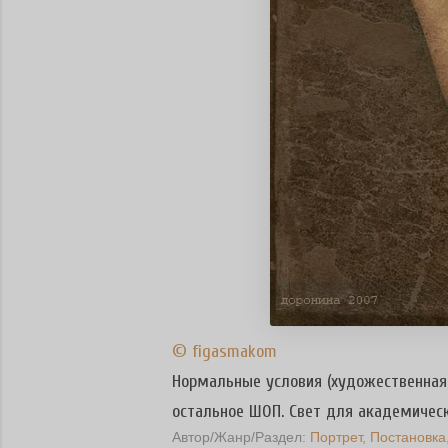
© figasmakom
Нормальные условия (художественная 
остальное ШОП. Свет для академическ
Автор/Жанр/Раздел:
Портрет
Постановка