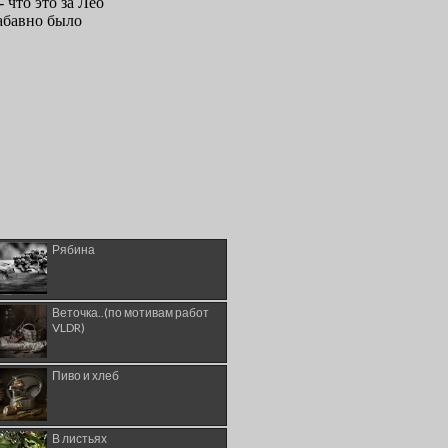
Рябина
Веточка..(по мотивам работ
VLDR)
Пиво и хлеб
В листьях