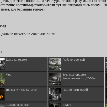
ST
Дом с колодцем
Пейзаж с речкой
Мост
Тучи над городом.
Конюшенная пл., 2000-е
Три дыни и две бутылки
Гастрономический
Большеохтинский
Ведро