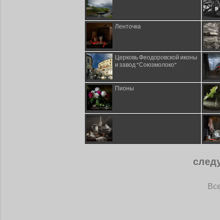
Ленточка
Церковь Феодоровской иконы
и завод "Союзмолоко"
Пионы
след
Все