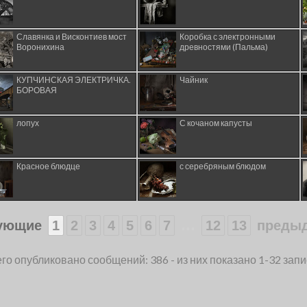
Славянка и Висконтиев мост
Коробка с электронными
Воронихина
древностями (Пальма)
КУПЧИНСКАЯ ЭЛЕКТРИЧКА.
Чайник
БОРОВАЯ
лопух
С кочаном капусты
Красное блюдце
с серебряным блюдом
...
ующие
1
2
3
4
5
6
7
12
13
преды
го опубликовано сообщений: 386 - из них показано 1-32 зап