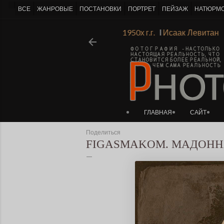
-->
ВСЕ
ЖАНРОВЫЕ
ПОСТАНОВКИ
ПОРТРЕТ
ПЕЙЗАЖ
НАТЮРМ
радской Академии Художеств 1930х-1950х г.г.
Ι
Исаак Леви
ГЛАВНАЯ
САЙТ
Поделиться
FIGASMAKOM. МАДОНН