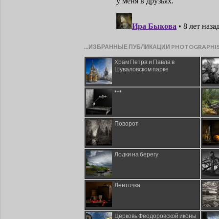
...ИЗБРАННЫЕ ПУБЛИКАЦИИ PHOTOGRAPHI
Храм Петра и Павла в
Шуваловском парке
***
Поворот
Лодки на берегу
Ленточка
Церковь Феодоровской иконы