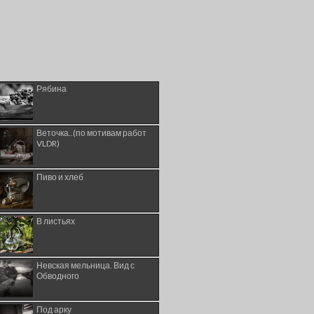
Рябина
Веточка..(по мотивам работ
VLDR)
Пиво и хлеб
В листьях
Невская мельница. Вид с
Обводного
Под арку