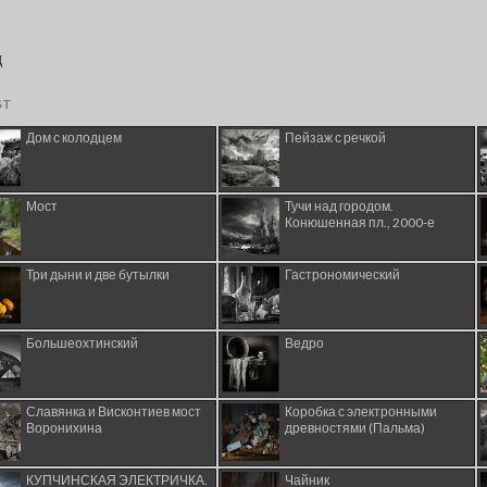
ST
Дом с колодцем
Пейзаж с речкой
Мост
Тучи над городом.
Конюшенная пл., 2000-е
Три дыни и две бутылки
Гастрономический
Большеохтинский
Ведро
Славянка и Висконтиев мост
Коробка с электронными
Воронихина
древностями (Пальма)
КУПЧИНСКАЯ ЭЛЕКТРИЧКА.
Чайник