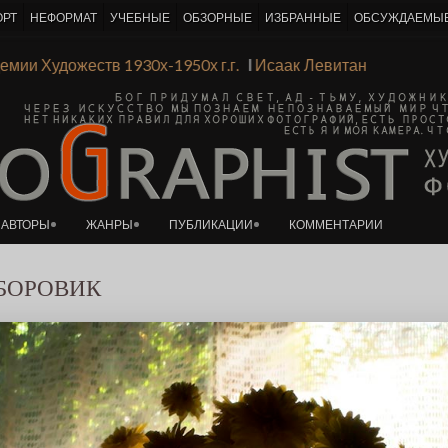
ОРТ
НЕФОРМАТ
УЧЕБНЫЕ
ОБЗОРНЫЕ
ИЗБРАННЫЕ
ОБСУЖДАЕМЫ
К основному контенту
 Академии Художеств 1930х-1950х г.г.
Ι
Исаак Левитан
АВТОРЫ
ЖАНРЫ
ПУБЛИКАЦИИ
КОММЕНТАРИИ
БОРОВИК