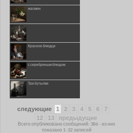
жасмин
Красное блюдце
с серебряным блюдом
Три бутылки
...
следующие
1
2
3
4
5
6
7
12
13
предыдущие
Всего опубликовано сообщений: 386 - из них
показано 1-32 записей