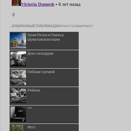
...ИЗБРАННЫЕ ПУБЛИКАЦИИ PHOTOGRAPHIST
Храм Петра и Павла в
Шуваловском парке
Дом с колодцем
Пейзаж с речкой
Рябина
***
Мост