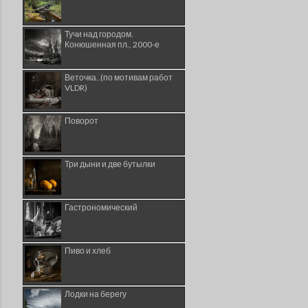
Тучи над городом.
Конюшенная пл., 2000-е
Веточка..(по мотивам работ
VLDR)
Поворот
Три дыни и две бутылки
Гастрономический
Пиво и хлеб
Лодки на берегу