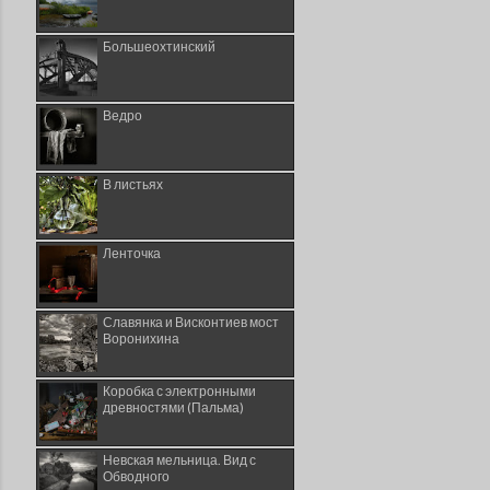
Большеохтинский
Ведро
В листьях
Ленточка
Славянка и Висконтиев мост
Воронихина
Коробка с электронными
древностями (Пальма)
Невская мельница. Вид с
Обводного