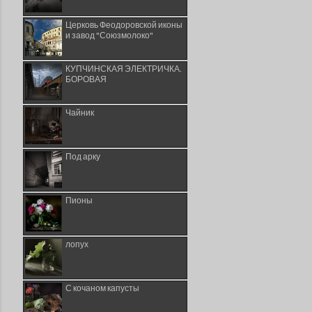
Церковь Феодоровской иконы
и завод "Союзмолоко"
КУПЧИНСКАЯ ЭЛЕКТРИЧКА.
БОРОВАЯ
Чайник
Под арку
Пионы
лопух
С кочаном капусты