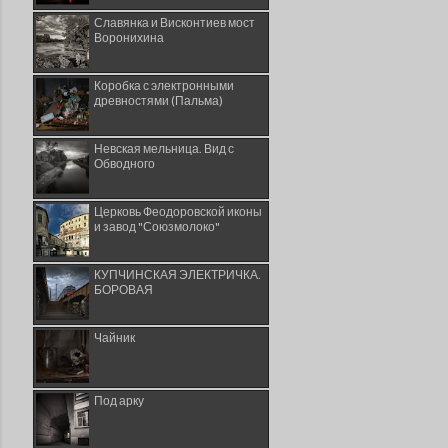
Славянка и Висконтиев мост
Воронихина
Коробка с электронными
древностями (Пальма)
Невская мельница. Вид с
Обводного
Церковь Феодоровской иконы
и завод "Союзмолоко"
КУПЧИНСКАЯ ЭЛЕКТРИЧКА.
БОРОВАЯ
Чайник
Под арку