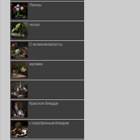
Пионы
лопух
С кочаном капусты
жасмин
Красное блюдце
с серебряным блюдом