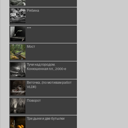
Рябина
***
Мост
Тучи над городом.
Конюшенная пл., 2000-е
Веточка..(по мотивам работ
VLDR)
Поворот
Три дыни и две бутылки