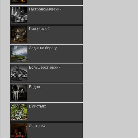
Гастрономический
Пиво и хлеб
Лодки на берегу
Большеохтинский
Ведро
В листьях
Ленточка