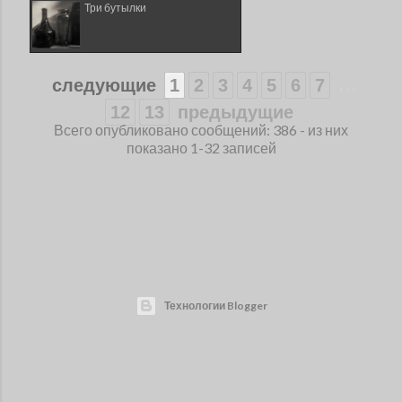
Три бутылки
...
следующие
1
2
3
4
5
6
7
12
13
предыдущие
Всего опубликовано сообщений: 386 - из них
показано 1-32 записей
Технологии Blogger