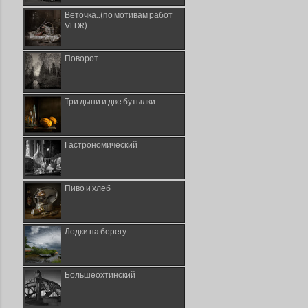
Веточка..(по мотивам работ
VLDR)
Поворот
Три дыни и две бутылки
Гастрономический
Пиво и хлеб
Лодки на берегу
Большеохтинский