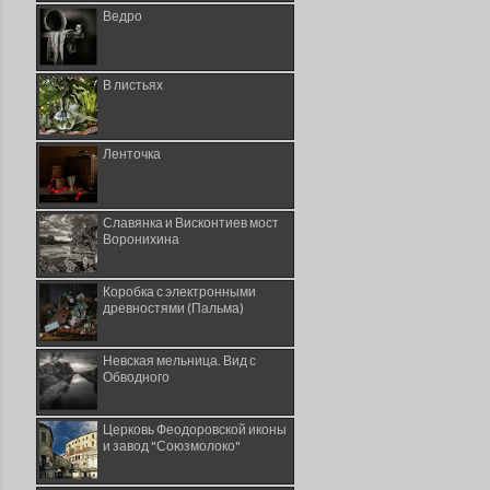
Ведро
В листьях
Ленточка
Славянка и Висконтиев мост
Воронихина
Коробка с электронными
древностями (Пальма)
Невская мельница. Вид с
Обводного
Церковь Феодоровской иконы
и завод "Союзмолоко"