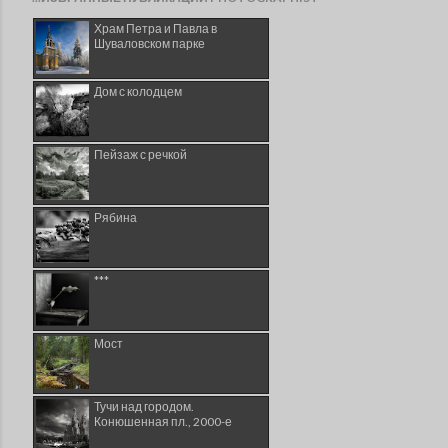
Храм Петра и Павла в
Шуваловском парке
Дом с колодцем
Пейзаж с речкой
Рябина
***
Мост
Тучи над городом.
Конюшенная пл., 2000-е