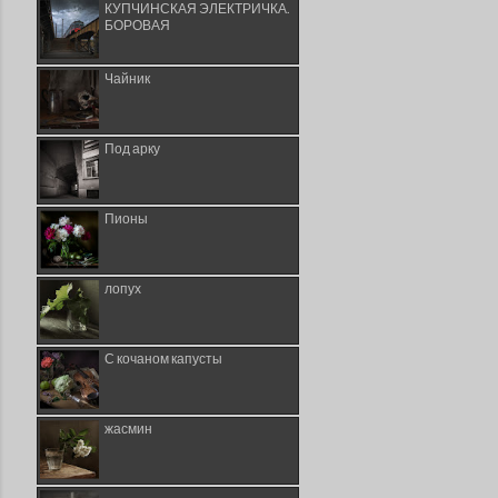
КУПЧИНСКАЯ ЭЛЕКТРИЧКА.
БОРОВАЯ
Чайник
Под арку
Пионы
лопух
С кочаном капусты
жасмин