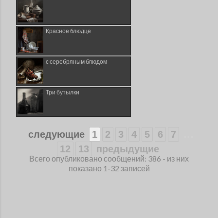
Красное блюдце
с серебряным блюдом
Три бутылки
...
следующие
1
2
3
4
5
6
7
12
13
предыдущие
Всего опубликовано сообщений: 386 - из них
показано 1-32 записей