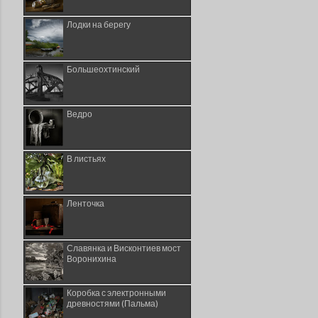
Лодки на берегу
Большеохтинский
Ведро
В листьях
Ленточка
Славянка и Висконтиев мост
Воронихина
Коробка с электронными
древностями (Пальма)