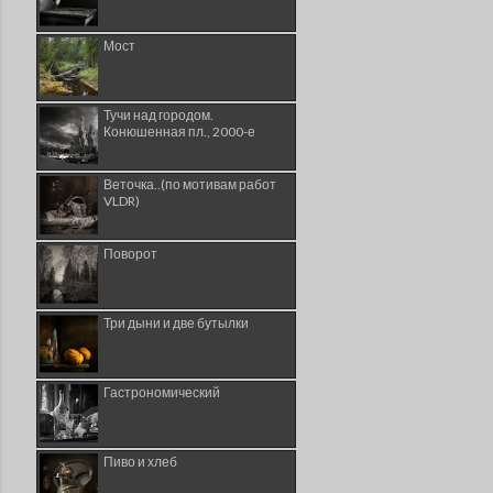
Мост
Тучи над городом.
Конюшенная пл., 2000-е
Веточка..(по мотивам работ
VLDR)
Поворот
Три дыни и две бутылки
Гастрономический
Пиво и хлеб