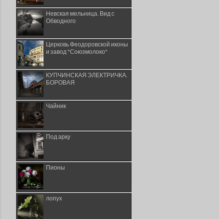
Невская мельница. Вид с
Обводного
Церковь Феодоровской иконы
и завод "Союзмолоко"
КУПЧИНСКАЯ ЭЛЕКТРИЧКА.
БОРОВАЯ
Чайник
Под арку
Пионы
лопух