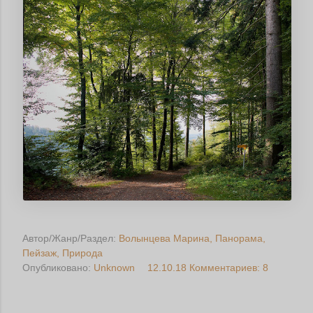
Автор/Жанр/Раздел:
Волынцева Марина
Панорама
Пейзаж
Природа
Опубликовано:
Unknown
12.10.18
Комментариев: 8