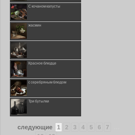
С кочаном капусты
жасмин
Красное блюдце
с серебряным блюдом
Три бутылки
...
следующие
1
2
3
4
5
6
7