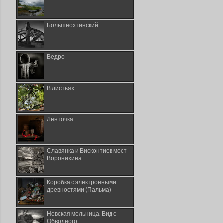
Большеохтинский
Ведро
В листьях
Ленточка
Славянка и Висконтиев мост
Воронихина
Коробка с электронными
древностями (Пальма)
Невская мельница. Вид с
Обводного