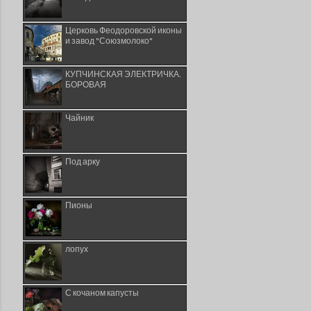
Церковь Феодоровской иконы
и завод "Союзмолоко"
КУПЧИНСКАЯ ЭЛЕКТРИЧКА.
БОРОВАЯ
Чайник
Под арку
Пионы
лопух
С кочаном капусты