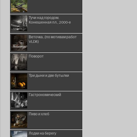
Тучи над городом.
Конюшенная пл., 2000-е
Веточка..(по мотивам работ
VLDR)
Поворот
Три дыни и две бутылки
Гастрономический
Пиво и хлеб
Лодки на берегу