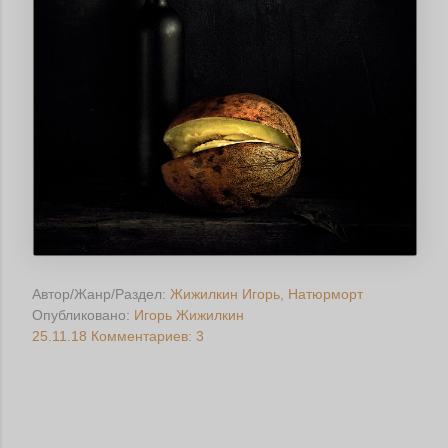
Автор/Жанр/Раздел:
Жижилкин Игорь
Натюрморт
Опубликовано:
Игорь Жижилкин
25.11.18
Комментариев: 3