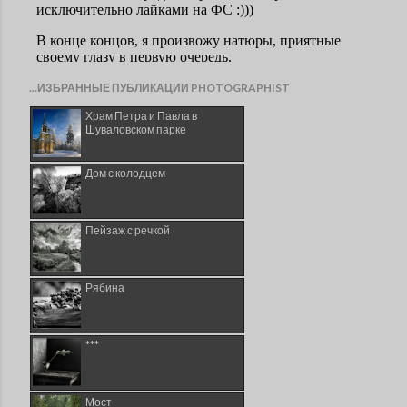
...ИЗБРАННЫЕ ПУБЛИКАЦИИ PHOTOGRAPHIST
Храм Петра и Павла в
Шуваловском парке
Дом с колодцем
Пейзаж с речкой
Рябина
***
Мост