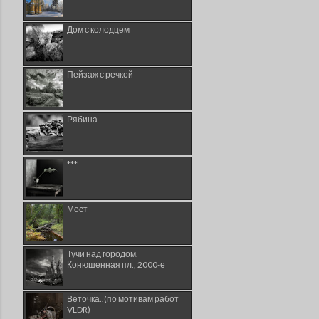
Дом с колодцем
Пейзаж с речкой
Рябина
***
Мост
Тучи над городом.
Конюшенная пл., 2000-е
Веточка..(по мотивам работ
VLDR)