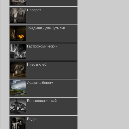
Поворот
Три дыни и две бутылки
Гастрономический
Пиво и хлеб
Лодки на берегу
Большеохтинский
Ведро