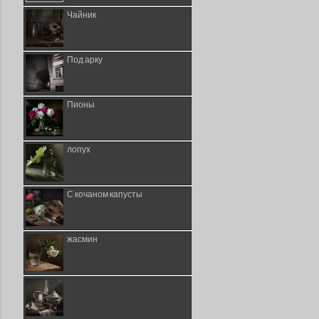
Чайник
Под арку
Пионы
лопух
С кочаном капусты
жасмин