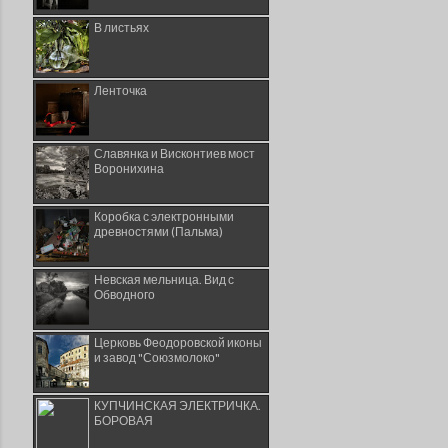
В листьях
Ленточка
Славянка и Висконтиев мост
Воронихина
Коробка с электронными
древностями (Пальма)
Невская мельница. Вид с
Обводного
Церковь Феодоровской иконы
и завод "Союзмолоко"
КУПЧИНСКАЯ ЭЛЕКТРИЧКА.
БОРОВАЯ