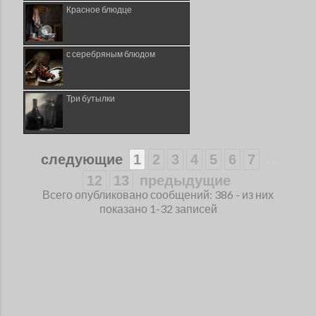
Красное блюдце
с серебряным блюдом
Три бутылки
...
следующие
1
2
3
4
5
6
7
12
13
предыдущие
Всего опубликовано сообщений: 386 - из них
показано 1-32 записей