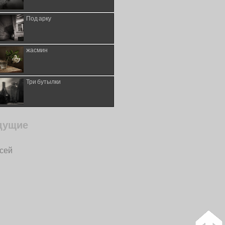
Под арку
жасмин
Три бутылки
дущие
исей