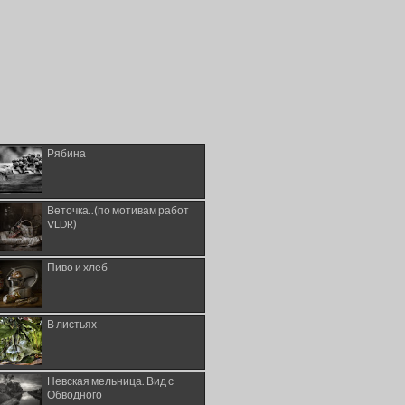
Рябина
Веточка..(по мотивам работ
VLDR)
Пиво и хлеб
В листьях
Невская мельница. Вид с
Обводного