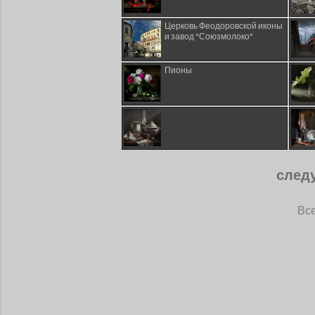
Церковь Феодоровской иконы
и завод "Союзмолоко"
Пионы
след
Все