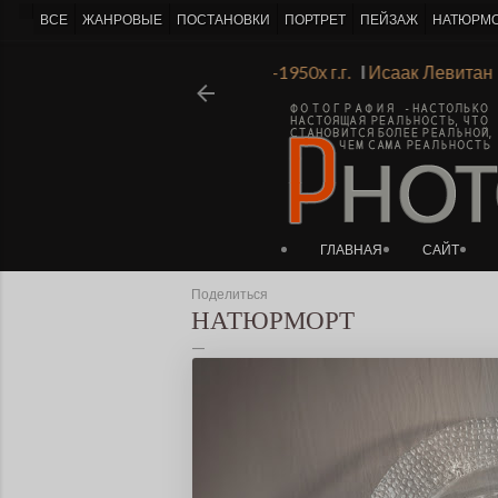
-->
ВСЕ
ЖАНРОВЫЕ
ПОСТАНОВКИ
ПОРТРЕТ
ПЕЙЗАЖ
НАТЮРМ
градской Академии Художеств 1930х-1950х г.г.
Ι
Исаак Леви
ГЛАВНАЯ
САЙТ
Поделиться
НАТЮРМОРТ