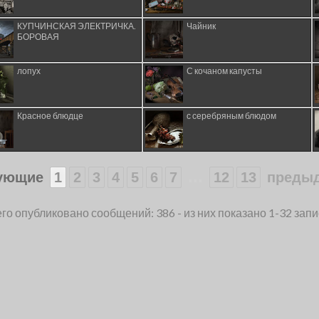
КУПЧИНСКАЯ ЭЛЕКТРИЧКА.
Чайник
БОРОВАЯ
лопух
С кочаном капусты
Красное блюдце
с серебряным блюдом
...
ующие
1
2
3
4
5
6
7
12
13
преды
го опубликовано сообщений: 386 - из них показано 1-32 зап