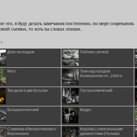
ST
Дом с колодцем
Пейзаж с речкой
Мост
Тучи над городом.
Конюшенная пл., 2000-е
Три дыни и две бутылки
Гастрономический
Большеохтинский
Ведро
Славянка и Висконтиев мост
Коробка с электронными
Воронихина
древностями (Пальма)