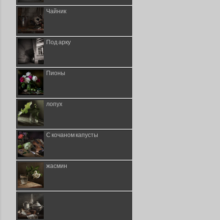
Чайник
Под арку
Пионы
лопух
С кочаном капусты
жасмин