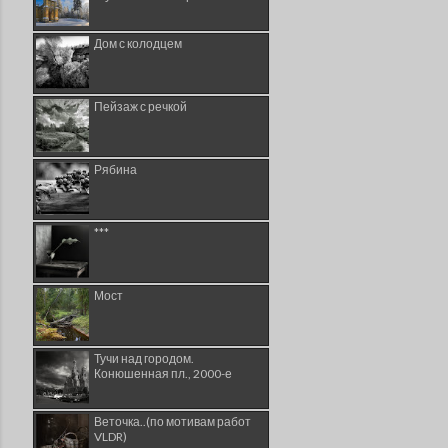
Дом с колодцем
Пейзаж с речкой
Рябина
***
Мост
Тучи над городом.
Конюшенная пл., 2000-е
Веточка..(по мотивам работ
VLDR)