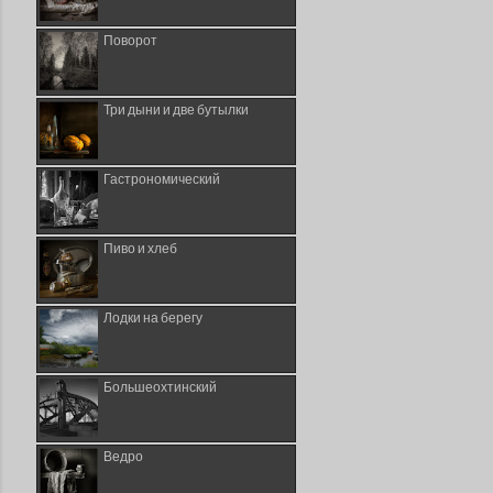
Поворот
Три дыни и две бутылки
Гастрономический
Пиво и хлеб
Лодки на берегу
Большеохтинский
Ведро