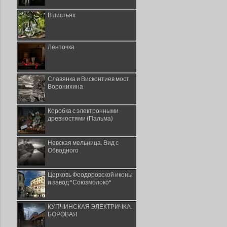
В листьях
Ленточка
Славянка и Висконтиев мост
Воронихина
Коробка с электронными
древностями (Пальма)
Невская мельница. Вид с
Обводного
Церковь Феодоровской иконы
и завод "Союзмолоко"
КУПЧИНСКАЯ ЭЛЕКТРИЧКА.
БОРОВАЯ