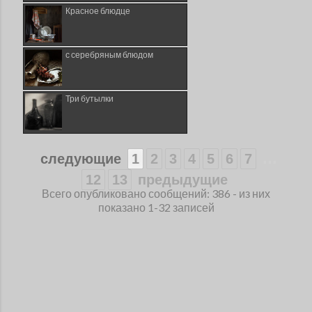
Красное блюдце
с серебряным блюдом
Три бутылки
...
следующие
1
2
3
4
5
6
7
12
13
предыдущие
Всего опубликовано сообщений: 386 - из них
показано 1-32 записей