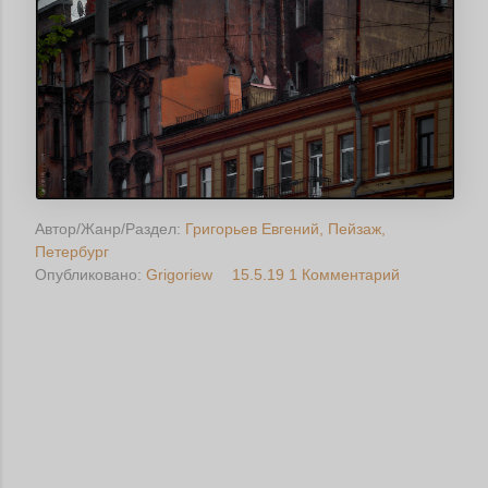
Автор/Жанр/Раздел:
Григорьев Евгений
Пейзаж
Петербург
Опубликовано:
Grigoriew
15.5.19
1 Комментарий