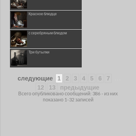
Красное блюдце
с серебряным блюдом
Три бутылки
...
следующие
1
2
3
4
5
6
7
12
13
предыдущие
Всего опубликовано сообщений: 386 - из них
показано 1-32 записей