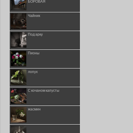
БОРОВАЯ
Чайник
Под арку
Пионы
лопух
С кочаном капусты
жасмин