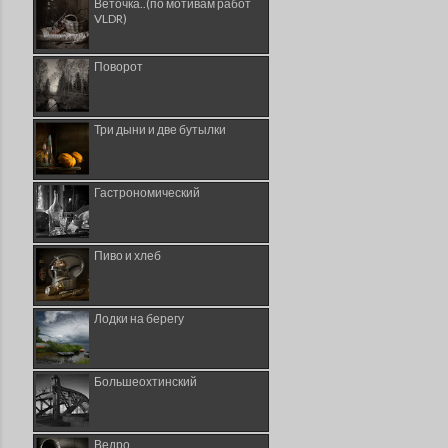
Веточка..(по мотивам работ
VLDR)
Поворот
Три дыни и две бутылки
Гастрономический
Пиво и хлеб
Лодки на берегу
Большеохтинский
Ведро