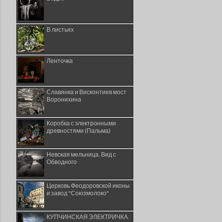
В листьях
Ленточка
Славянка и Висконтиев мост
Воронихина
Коробка с электронными
древностями (Пальма)
Невская мельница. Вид с
Обводного
Церковь Феодоровской иконы
и завод "Союзмолоко"
КУПЧИНСКАЯ ЭЛЕКТРИЧКА.