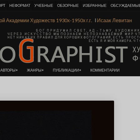
ОРТ
НЕФОРМАТ
УЧЕБНЫЕ
ОБЗОРНЫЕ
ИЗБРАННЫЕ
ОБСУЖДАЕМЫ
К основному контенту
ской Академии Художеств 1930х-1950х г.г.
Ι
Исаак Левитан
АВТОРЫ
ЖАНРЫ
ПУБЛИКАЦИИ
КОММЕНТАРИИ