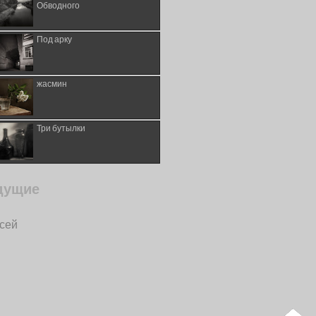
Обводного
Под арку
жасмин
Три бутылки
дущие
исей