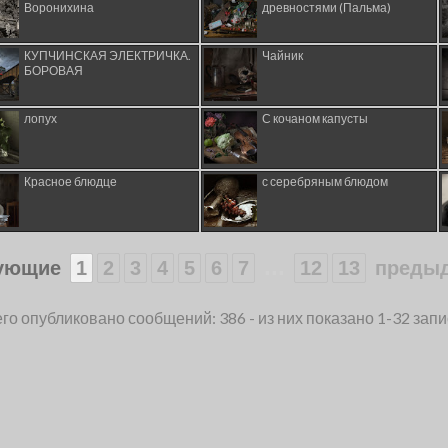
Воронихина
древностями (Пальма)
КУПЧИНСКАЯ ЭЛЕКТРИЧКА.
Чайник
БОРОВАЯ
лопух
С кочаном капусты
Красное блюдце
с серебряным блюдом
...
ующие
1
2
3
4
5
6
7
12
13
преды
го опубликовано сообщений: 386 - из них показано 1-32 зап