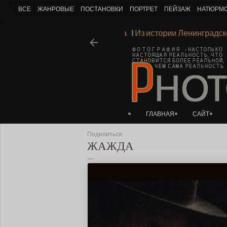
-->
ВСЕ
ЖАНРОВЫЕ
ПОСТАНОВКИ
ПОРТРЕТ
ПЕЙЗАЖ
НАТЮРМ
ач.ХХв.
Ι
Пейзаж с линией горизонта
Ι
Из истории Ленинград
ГЛАВНАЯ
САЙТ
Поделиться
ЖАЖДА