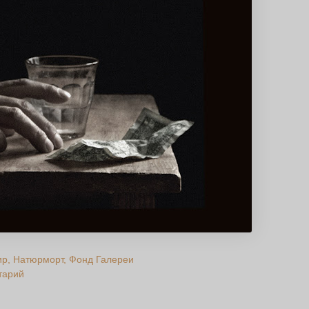
ир
Натюрморт
Фонд Галереи
тарий