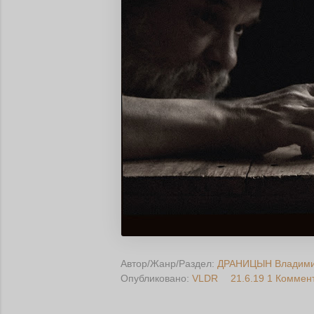
Автор/Жанр/Раздел:
ДРАНИЦЫН Владим
Опубликовано:
VLDR
21.6.19
1 Коммен