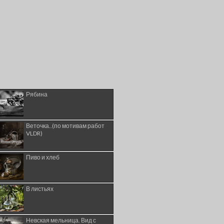
Рябина
Веточка..(по мотивам работ
VLDR)
Пиво и хлеб
В листьях
Невская мельница. Вид с