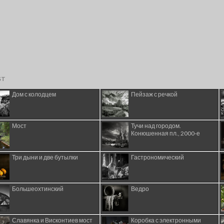
ST
Дом с колодцем
Пейзаж с речкой
Мост
Тучи над городом.
Конюшенная пл., 2000-е
Три дыни и две бутылки
Гастрономический
Большеохтинский
Ведро
Славянка и Висконтиев мост
Коробка с электронными