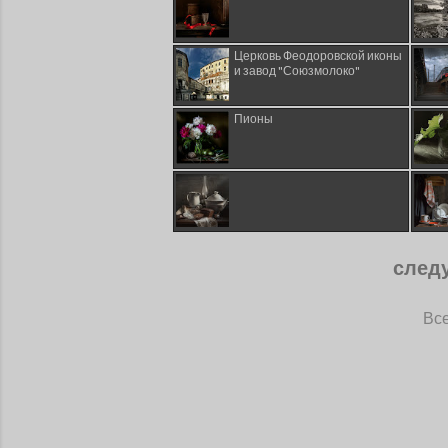
Церковь Феодоровской иконы
и завод "Союзмолоко"
Пионы
след
Все