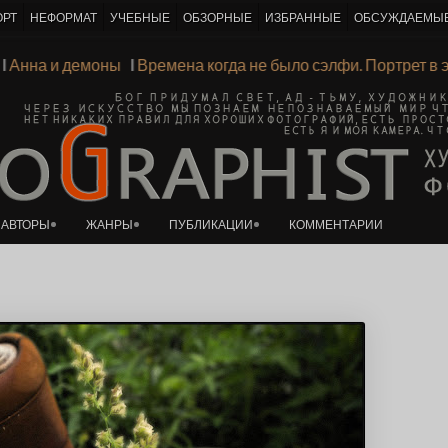
ОРТ
НЕФОРМАТ
УЧЕБНЫЕ
ОБЗОРНЫЕ
ИЗБРАННЫЕ
ОБСУЖДАЕМЫ
К основному контенту
 |
Ι
Анна и демоны
Ι
Времена когда не было сэлфи. Портрет 
АВТОРЫ
ЖАНРЫ
ПУБЛИКАЦИИ
КОММЕНТАРИИ