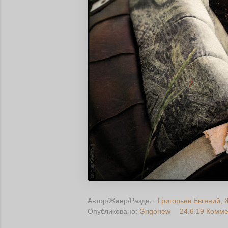
Автор/Жанр/Раздел:
Григорьев Евгений
Опубликовано:
Grigoriew
24.6.19
Комме