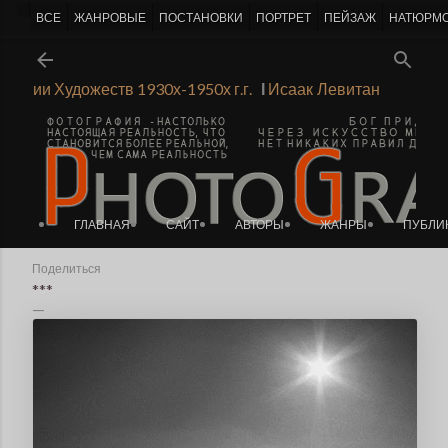
-->
ВСЕ
ЖАНРОВЫЕ
ПОСТАНОВКИ
ПОРТРЕТ
ПЕЙЗАЖ
НАТЮРМ
К основному контенту
Академии Художеств 1930х-1950х г.г.
Ι
Исаак Левитан
ГЛАВНАЯ
САЙТ
АВТОРЫ
ЖАНРЫ
ПУБЛИ
Поделиться
***