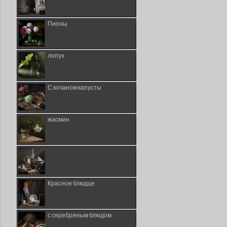
Пионы
лопух
С кочаном капусты
жасмин
Красное блюдце
с серебряным блюдом