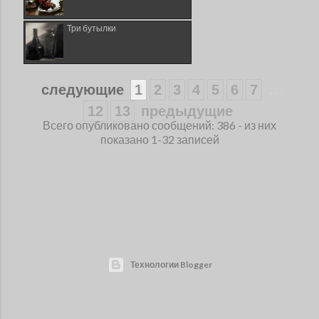
Три бутылки
...
следующие
1
2
3
4
5
6
7
12
13
предыдущие
Всего опубликовано сообщений: 386 - из них
показано 1-32 записей
Технологии Blogger