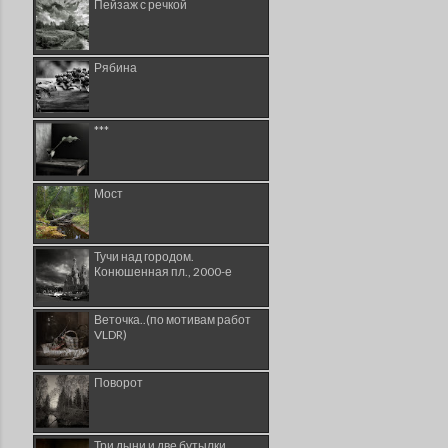
Пейзаж с речкой
Рябина
***
Мост
Тучи над городом.
Конюшенная пл., 2000-е
Веточка..(по мотивам работ
VLDR)
Поворот
Три дыни и две бутылки