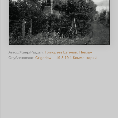
Автор/Жанр/Раздел:
Григорьев Евгений
Пейзаж
Опубликовано:
Grigoriew
19.8.19
1 Комментарий