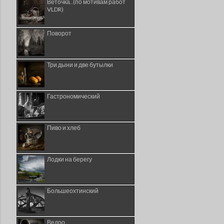
Веточка..(по мотивам работ
VLDR)
Поворот
Три дыни и две бутылки
Гастрономический
Пиво и хлеб
Лодки на берегу
Большеохтинский
Ведро