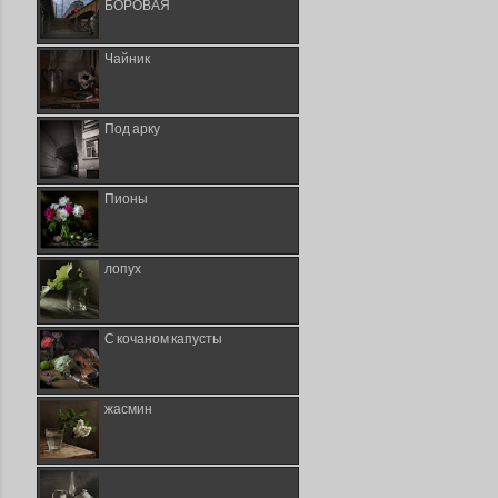
БОРОВАЯ
Чайник
Под арку
Пионы
лопух
С кочаном капусты
жасмин