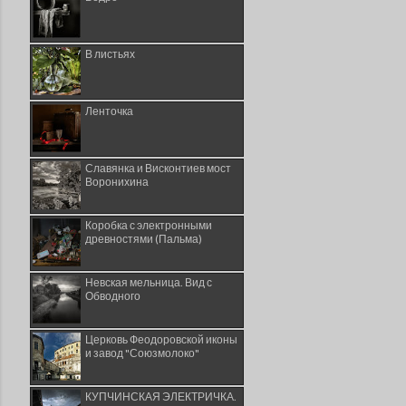
В листьях
Ленточка
Славянка и Висконтиев мост
Воронихина
Коробка с электронными
древностями (Пальма)
Невская мельница. Вид с
Обводного
Церковь Феодоровской иконы
и завод "Союзмолоко"
КУПЧИНСКАЯ ЭЛЕКТРИЧКА.