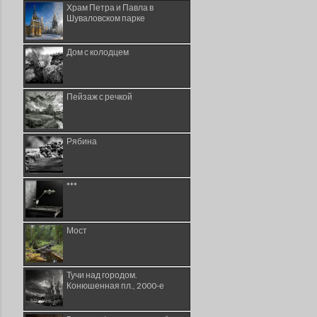
Храм Петра и Павла в
Шуваловском парке
Дом с колодцем
Пейзаж с речкой
Рябина
***
Мост
Тучи над городом.
Конюшенная пл., 2000-е