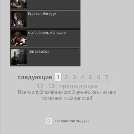
Красное блюдце
с серебряным блюдом
Три бутылки
...
следующие
1
2
3
4
5
6
7
12
13
предыдущие
Всего опубликовано сообщений: 386 - из них
показано 1-32 записей
Технологии Blogger