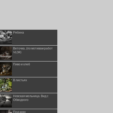
Рябина
Веточка..(по мотивам работ
VLDR)
Пиво и хлеб
В листьях
Невская мельница. Вид с
Обводного
Под арку