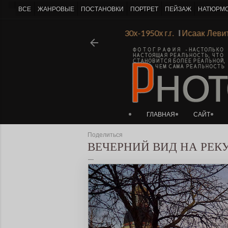
-->
ВСЕ
ЖАНРОВЫЕ
ПОСТАНОВКИ
ПОРТРЕТ
ПЕЙЗАЖ
НАТЮРМ
нинградской Академии Художеств 1930х-1950х г.г.
Ι
Исаак Л
ГЛАВНАЯ
САЙТ
Поделиться
ВЕЧЕРНИЙ ВИД НА РЕК