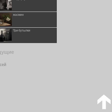
жасмин
Три бутылки
дущие
исей