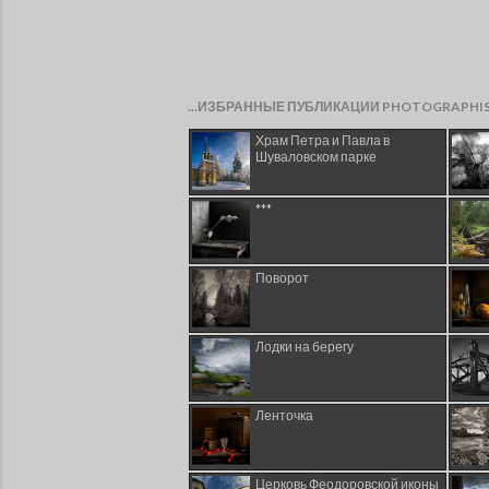
...ИЗБРАННЫЕ ПУБЛИКАЦИИ PHOTOGRAPHI
Храм Петра и Павла в
Шуваловском парке
***
Поворот
Лодки на берегу
Ленточка
Церковь Феодоровской иконы