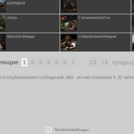
БОРОВАЯ
лопух
С кочаном капусты
Красное блюдце
с серебряным блюдом
...
ующие
1
2
3
4
5
6
7
12
13
преды
го опубликовано сообщений: 386 - из них показано 1-32 зап
Технологии Blogger