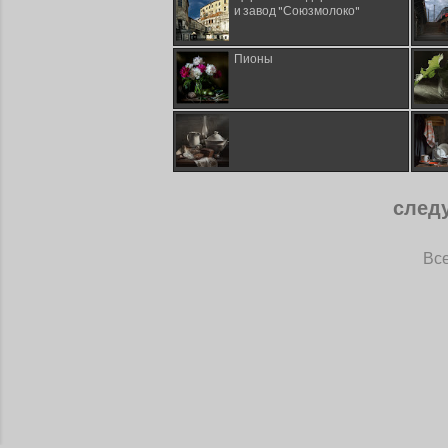
и завод "Союзмолоко"
Пионы
след
Все