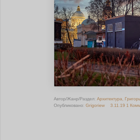
Автор/Жанр/Раздел:
Архитектура
Григор
Опубликовано:
Grigoriew
3.11.19
1 Ком