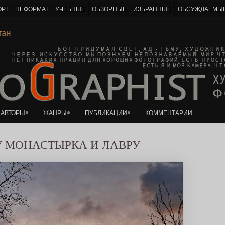
ОРТ
НЕФОРМАТ
УЧЕБНЫЕ
ОБЗОРНЫЕ
ИЗБРАННЫЕ
ОБСУЖДАЕМЫ
К основному контенту
евитан
АВТОРЫ
ЖАНРЫ
ПУБЛИКАЦИИ
КОММЕНТАРИИ
У МОНАСТЫРКА И ЛАВРУ