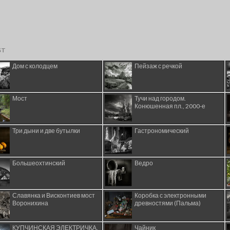
ST
Дом с колодцем
Пейзаж с речкой
Мост
Тучи над городом.
Конюшенная пл., 2000-е
Три дыни и две бутылки
Гастрономический
Большеохтинский
Ведро
Славянка и Висконтиев мост
Коробка с электронными
Воронихина
древностями (Пальма)
КУПЧИНСКАЯ ЭЛЕКТРИЧКА.
Чайник