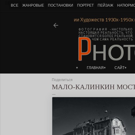
-->
ВСЕ
ЖАНРОВЫЕ
ПОСТАНОВКИ
ПОРТРЕТ
ПЕЙЗАЖ
НАТЮРМ
Ι
Из истории Ленинградской Академии Художеств 1930х-1950х
ГЛАВНАЯ
САЙТ
Поделиться
МАЛО-КАЛИНКИН МОС