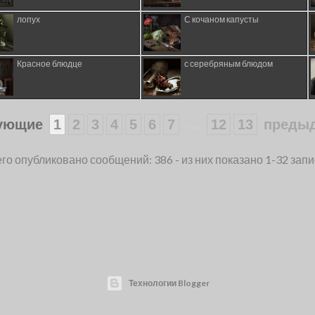
лопух
С кочаном капусты
Красное блюдце
с серебряным блюдом
...
ующие
1
2
3
4
5
6
7
12
13
преды
го опубликовано сообщений: 386 - из них показано 1-32 зап
Технологии Blogger