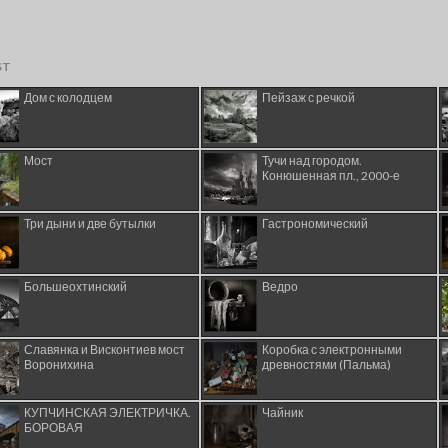
ST
Дом с колодцем
Пейзаж с речкой
Мост
Тучи над городом.
Конюшенная пл., 2000-е
Три дыни и две бутылки
Гастрономический
Большеохтинский
Ведро
Славянка и Висконтиев мост
Коробка с электронными
Воронихина
древностями (Пальма)
КУПЧИНСКАЯ ЭЛЕКТРИЧКА.
Чайник
БОРОВАЯ