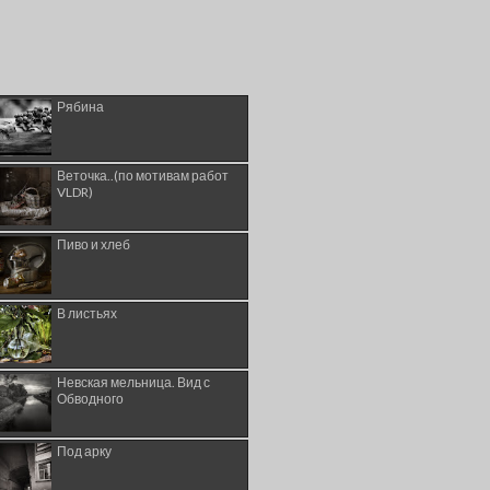
Рябина
Веточка..(по мотивам работ
VLDR)
Пиво и хлеб
В листьях
Невская мельница. Вид с
Обводного
Под арку