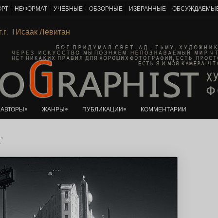
ОРТ
НЕФОРМАТ
УЧЕБНЫЕ
ОБЗОРНЫЕ
ИЗБРАННЫЕ
ОБСУЖДАЕМЫ
К основному контенту
 г.г.
Ι
Исаак Левитан
АВТОРЫ
ЖАНРЫ
ПУБЛИКАЦИИ
КОММЕНТАРИИ
Т