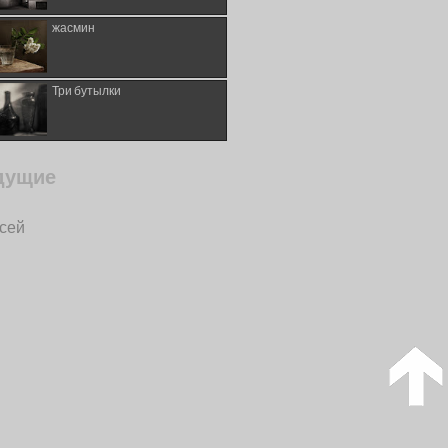
жасмин
Три бутылки
дущие
исей