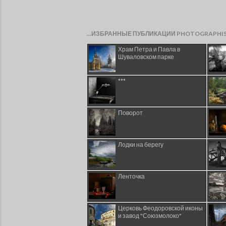
...ИЗБРАННЫЕ ПУБЛИКАЦИИ PHOTOGRAPHI
Храм Петра и Павла в
Шуваловском парке
***
Поворот
Лодки на берегу
Ленточка
Церковь Феодоровской иконы
и завод "Союзмолоко"