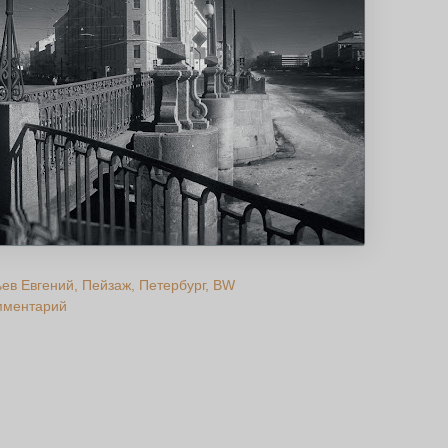
ьев Евгений
Пейзаж
Петербург
BW
мментарий