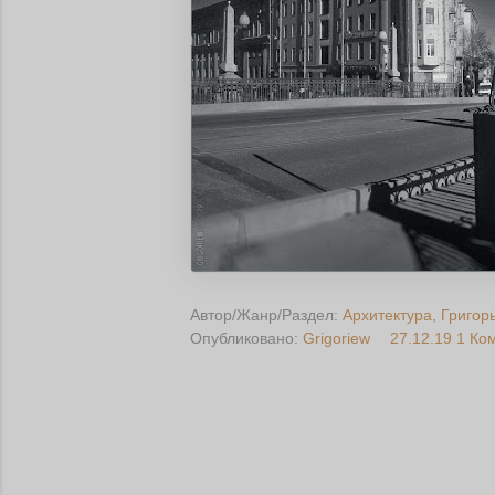
Автор/Жанр/Раздел:
Архитектура
Григор
Опубликовано:
Grigoriew
27.12.19
1 Ко