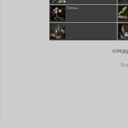
Пионы
след
Все