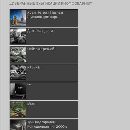
...ИЗБРАННЫЕ ПУБЛИКАЦИИ PHOTOGRAPHIST
Храм Петра и Павла в
Шуваловском парке
Дом с колодцем
Пейзаж с речкой
Рябина
***
Мост
Тучи над городом.
Конюшенная пл., 2000-е