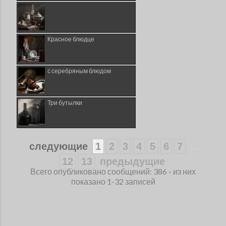
Красное блюдце
с серебряным блюдом
Три бутылки
...
следующие
1
2
3
4
5
6
7
12
13
предыдущие
Всего опубликовано сообщений: 386 - из них
показано 1-32 записей