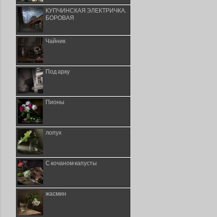
КУПЧИНСКАЯ ЭЛЕКТРИЧКА.
БОРОВАЯ
Чайник
Под арку
Пионы
лопух
С кочаном капусты
жасмин