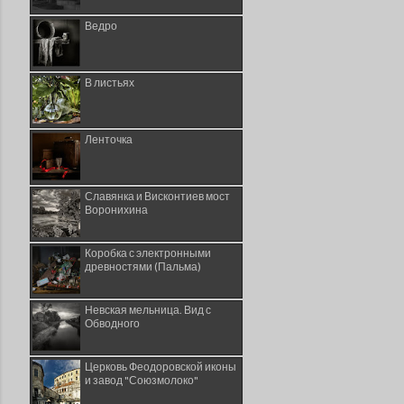
Ведро
В листьях
Ленточка
Славянка и Висконтиев мост
Воронихина
Коробка с электронными
древностями (Пальма)
Невская мельница. Вид с
Обводного
Церковь Феодоровской иконы
и завод "Союзмолоко"