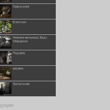
Пиво и хлеб
В листьях
Невская мельница. Вид с
Обводного
Под арку
жасмин
Три бутылки
дущие