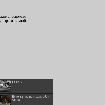
Рябина
Веточка..(по мотивам работ
VLDR)