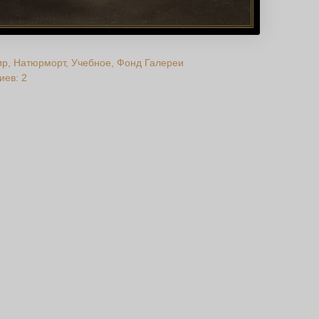
ир
Натюрморт
Учебное
Фонд Галереи
иев: 2