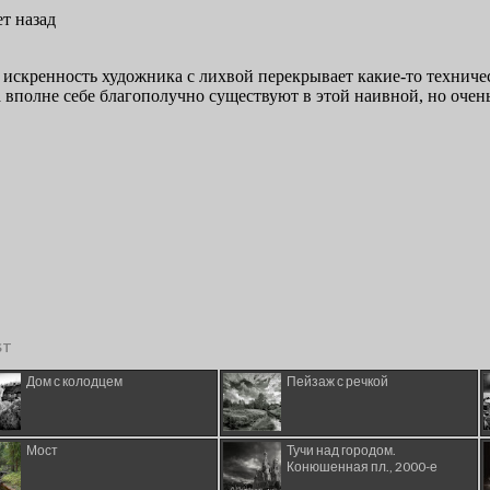
ST
Дом с колодцем
Пейзаж с речкой
Мост
Тучи над городом.
Конюшенная пл., 2000-е