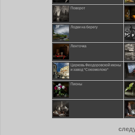
Поворот
Лодки на берегу
Ленточка
Церковь Феодоровской иконы
и завод "Союзмолоко"
Пионы
след