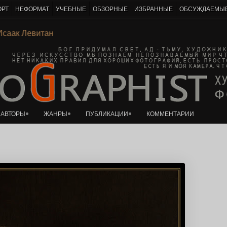
ОРТ
НЕФОРМАТ
УЧЕБНЫЕ
ОБЗОРНЫЕ
ИЗБРАННЫЕ
ОБСУЖДАЕМЫ
К основному контенту
.
Ι
Исаак Левитан
АВТОРЫ
ЖАНРЫ
ПУБЛИКАЦИИ
КОММЕНТАРИИ