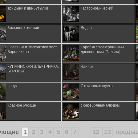
Три дыни и две бутылки
Гастрономический
Большеохтинский
Ведро
Славянка и Висконтиев мост
Коробка с электронными
Воронихина
древностями (Пальма)
КУПЧИНСКАЯ ЭЛЕКТРИЧКА.
Чайник
БОРОВАЯ
лопух
С кочаном капусты
Красное блюдце
с серебряным блюдом
...
ующие
1
2
3
4
5
6
7
12
13
преды