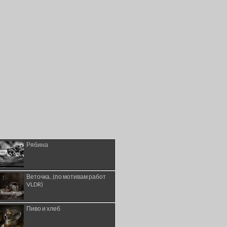
Рябина
Веточка..(по мотивам работ
VLDR)
Пиво и хлеб