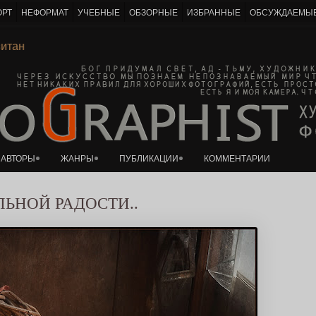
ОРТ
НЕФОРМАТ
УЧЕБНЫЕ
ОБЗОРНЫЕ
ИЗБРАННЫЕ
ОБСУЖДАЕМЫ
К основному контенту
Левитан
АВТОРЫ
ЖАНРЫ
ПУБЛИКАЦИИ
КОММЕНТАРИИ
ЬНОЙ РАДОСТИ..