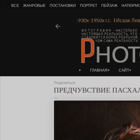
-->
ВСЕ
ЖАНРОВЫЕ
ПОСТАНОВКИ
ПОРТРЕТ
ПЕЙЗАЖ
НАТЮРМ
енинградской Академии Художеств 1930х-1950х г.г.
Ι
Исаак 
ГЛАВНАЯ
САЙТ
Поделиться
ПРЕДЧУВСТВИЕ ПАСХАЛ