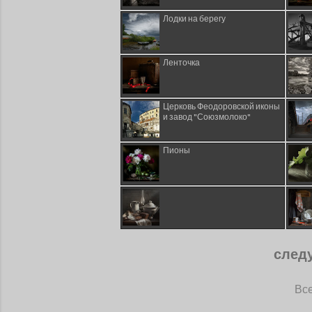
Лодки на берегу
Ленточка
Церковь Феодоровской иконы
и завод "Союзмолоко"
Пионы
след
Все