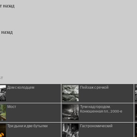
ST
Дом с колодцем
Пейзаж с речкой
Мост
Тучи над городом.
Конюшенная пл., 2000-е
Три дыни и две бутылки
Гастрономический