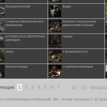
Большеохтинский
Ведро
Славянка и Висконтиев мост
Коробка с электронными
Воронихина
древностями (Пальма)
КУПЧИНСКАЯ ЭЛЕКТРИЧКА.
Чайник
БОРОВАЯ
лопух
С кочаном капусты
Красное блюдце
с серебряным блюдом
...
ующие
1
2
3
4
5
6
7
12
13
преды
го опубликовано сообщений: 386 - из них показано 1-32 зап