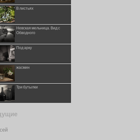
В листьях
Невская мельница. Вид с
Обводного
Под арку
жасмин
Три бутылки
дущие
исей