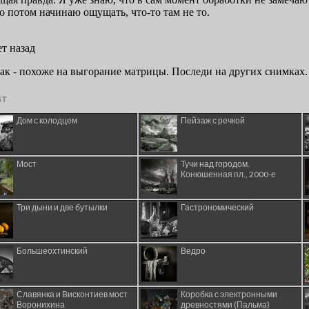
ST
Дом с колодцем
Пейзаж с речкой
Мост
Тучи над городом.
Конюшенная пл., 2000-е
Три дыни и две бутылки
Гастрономический
Большеохтинский
Ведро
Славянка и Висконтиев мост
Коробка с электронными
Воронихина
древностями (Пальма)