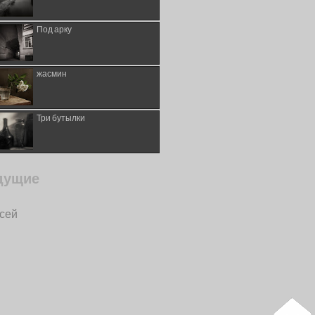
Под арку
жасмин
Три бутылки
дущие
исей