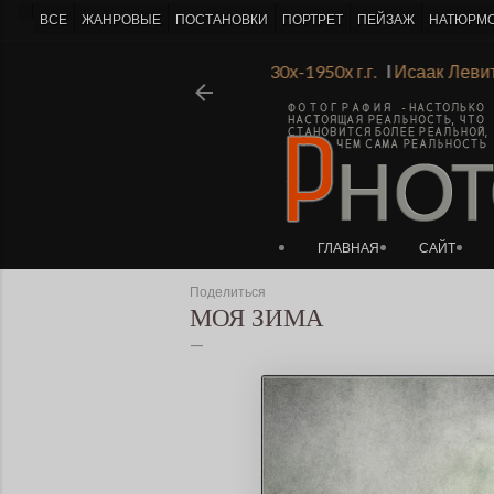
-->
ВСЕ
ЖАНРОВЫЕ
ПОСТАНОВКИ
ПОРТРЕТ
ПЕЙЗАЖ
НАТЮРМ
инградской Академии Художеств 1930х-1950х г.г.
Ι
Исаак Л
ГЛАВНАЯ
САЙТ
Поделиться
МОЯ ЗИМА