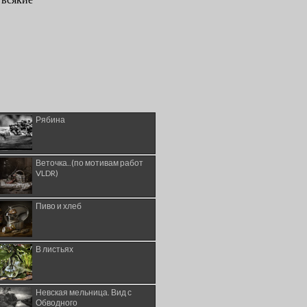
Рябина
Веточка..(по мотивам работ
VLDR)
Пиво и хлеб
В листьях
Невская мельница. Вид с
Обводного