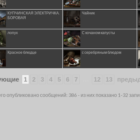
КУПЧИНСКАЯ ЭЛЕКТРИЧКА.
Чайник
БОРОВАЯ
лопух
С кочаном капусты
Красное блюдце
с серебряным блюдом
...
ующие
1
2
3
4
5
6
7
12
13
преды
го опубликовано сообщений: 386 - из них показано 1-32 зап