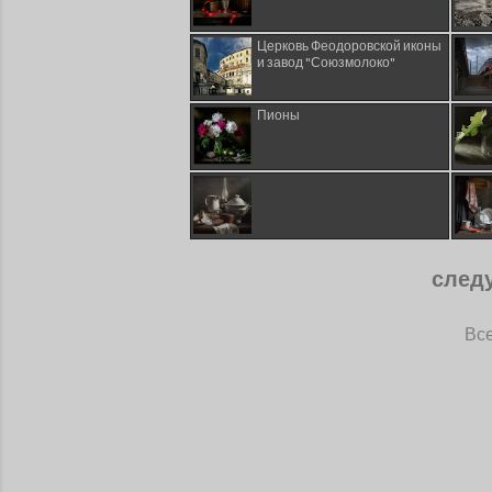
Церковь Феодоровской иконы
и завод "Союзмолоко"
Пионы
след
Все