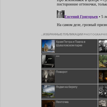
...ИЗБРАННЫЕ ПУБЛИКАЦИИ PHOTOGRAPHI
Храм Петра и Павла в
Шуваловском парке
***
Поворот
Лодки на берегу
Ленточка