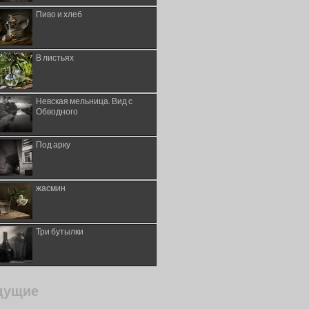
Пиво и хлеб
В листьях
Невская мельница. Вид с
Обводного
Под арку
жасмин
Три бутылки
дущие