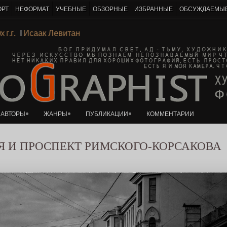
ОРТ
НЕФОРМАТ
УЧЕБНЫЕ
ОБЗОРНЫЕ
ИЗБРАННЫЕ
ОБСУЖДАЕМЫ
К основному контенту
0х г.г.
Ι
Исаак Левитан
АВТОРЫ
ЖАНРЫ
ПУБЛИКАЦИИ
КОММЕНТАРИИ
Я И ПРОСПЕКТ РИМСКОГО-КОРСАКОВА