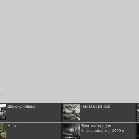
ST
Дом с колодцем
Пейзаж с речкой
Мост
Тучи над городом.
Конюшенная пл., 2000-е