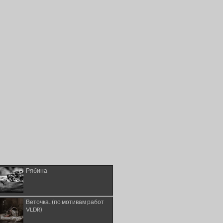
Рябина
Веточка..(по мотивам работ
VLDR)