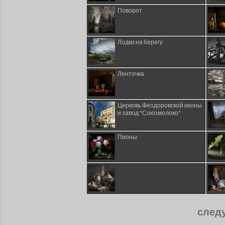
Поворот
Лодки на берегу
Ленточка
Церковь Феодоровской иконы
и завод "Союзмолоко"
Пионы
след