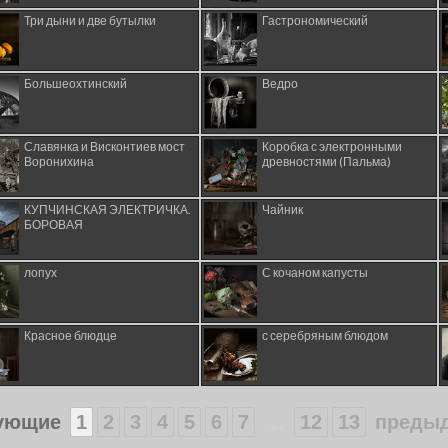
Три дыни и две бутылки
Гастрономический
Большеохтинский
Ведро
Славянка и Висконтиев мост
Коробка с электронными
Воронихина
древностями (Пальма)
КУПЧИНСКАЯ ЭЛЕКТРИЧКА.
Чайник
БОРОВАЯ
лопух
С кочаном капусты
Красное блюдце
с серебряным блюдом
...
ующие
1
2
3
4
5
6
7
12
13
преды