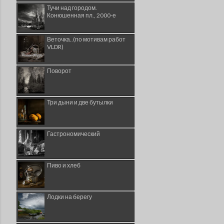
Тучи над городом.
Конюшенная пл., 2000-е
Веточка..(по мотивам работ
VLDR)
Поворот
Три дыни и две бутылки
Гастрономический
Пиво и хлеб
Лодки на берегу