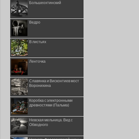
Большеохтинский
Ведро
В листьях
Ленточка
Славянка и Висконтиев мост
Воронихина
Коробка с электронными
древностями (Пальма)
Невская мельница. Вид с
Обводного