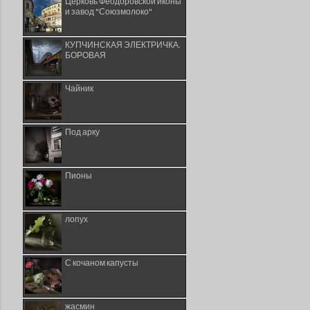
Церковь Феодоровской иконы
и завод "Союзмолоко"
КУПЧИНСКАЯ ЭЛЕКТРИЧКА.
БОРОВАЯ
Чайник
Под арку
Пионы
лопух
С кочаном капусты
жасмин