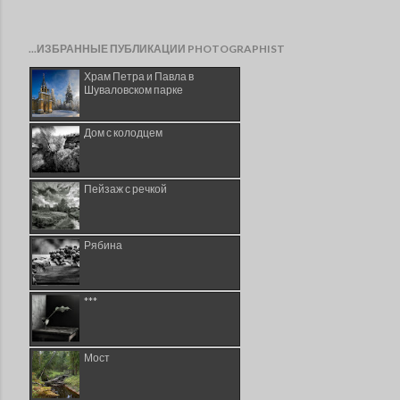
...ИЗБРАННЫЕ ПУБЛИКАЦИИ PHOTOGRAPHIST
Храм Петра и Павла в
Шуваловском парке
Дом с колодцем
Пейзаж с речкой
Рябина
***
Мост