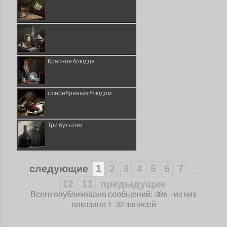
Красное блюдце
с серебряным блюдом
Три бутылки
...
следующие
1
2
3
4
5
6
7
12
13
предыдущие
Всего опубликовано сообщений: 386 - из них
показано 1-32 записей