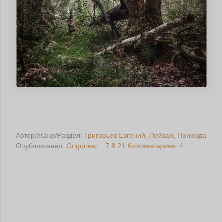
Автор/Жанр/Раздел:
Григорьев Евгений
Пейзаж
Природа
Опубликовано:
Grigoriew
7.8.21
Комментариев: 4