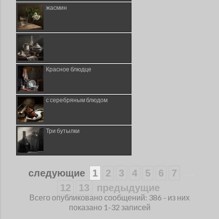
жасмин
Красное блюдце
с серебряным блюдом
Три бутылки
...
следующие
1
2
3
4
5
6
7
12
13
предыдущие
Всего опубликовано сообщений: 386 - из них
показано 1-32 записей