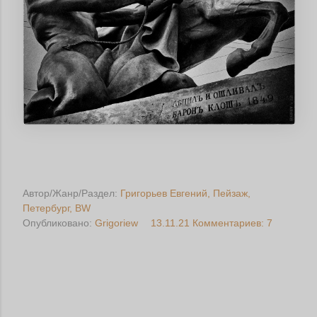
Автор/Жанр/Раздел:
Григорьев Евгений
Пейзаж
Петербург
BW
Опубликовано:
Grigoriew
13.11.21
Комментариев: 7