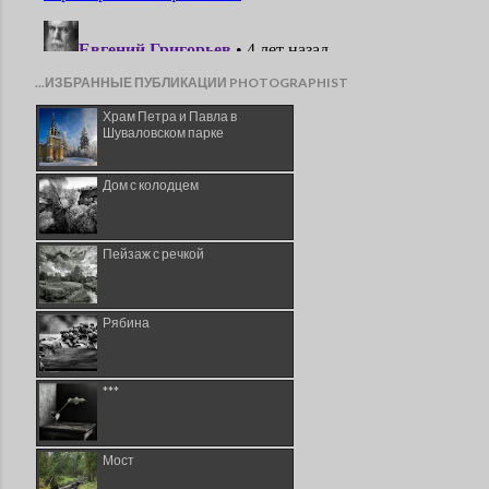
...ИЗБРАННЫЕ ПУБЛИКАЦИИ PHOTOGRAPHIST
Храм Петра и Павла в
Шуваловском парке
Дом с колодцем
Пейзаж с речкой
Рябина
***
Мост