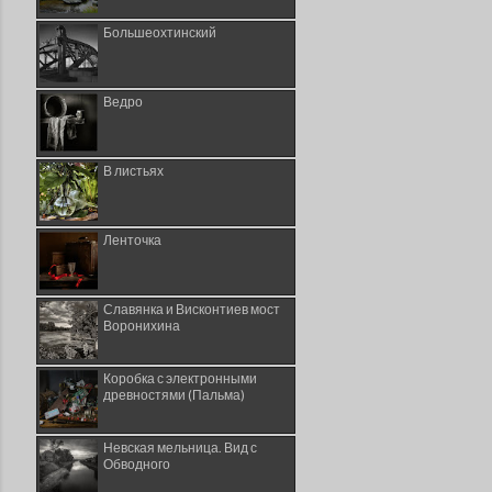
Большеохтинский
Ведро
В листьях
Ленточка
Славянка и Висконтиев мост
Воронихина
Коробка с электронными
древностями (Пальма)
Невская мельница. Вид с
Обводного