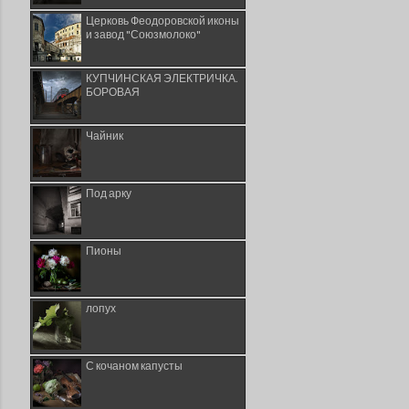
Церковь Феодоровской иконы
и завод "Союзмолоко"
КУПЧИНСКАЯ ЭЛЕКТРИЧКА.
БОРОВАЯ
Чайник
Под арку
Пионы
лопух
С кочаном капусты