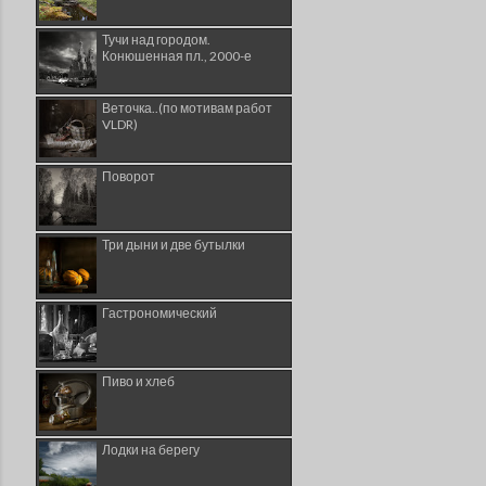
Тучи над городом.
Конюшенная пл., 2000-е
Веточка..(по мотивам работ
VLDR)
Поворот
Три дыни и две бутылки
Гастрономический
Пиво и хлеб
Лодки на берегу