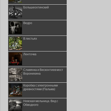
Большеохтинский
Ведро
В листьях
Ленточка
Славянка и Висконтиев мост
Воронихина
Коробка с электронными
древностями (Пальма)
Невская мельница. Вид с
Обводного