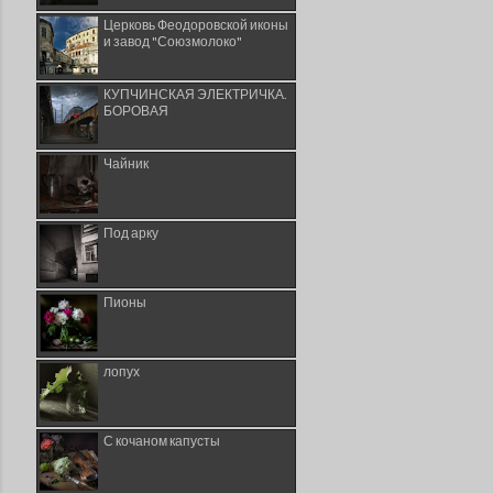
Церковь Феодоровской иконы
и завод "Союзмолоко"
КУПЧИНСКАЯ ЭЛЕКТРИЧКА.
БОРОВАЯ
Чайник
Под арку
Пионы
лопух
С кочаном капусты