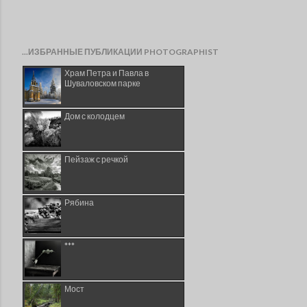
...ИЗБРАННЫЕ ПУБЛИКАЦИИ PHOTOGRAPHIST
Храм Петра и Павла в
Шуваловском парке
Дом с колодцем
Пейзаж с речкой
Рябина
***
Мост