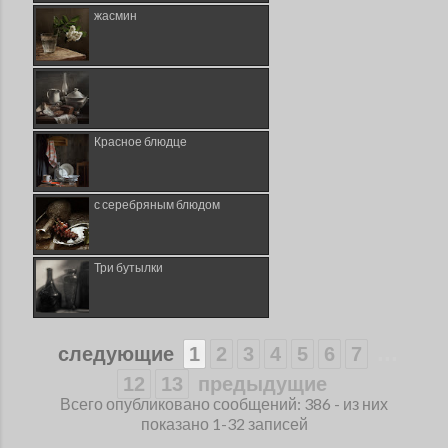
жасмин
Красное блюдце
с серебряным блюдом
Три бутылки
...
следующие
1
2
3
4
5
6
7
12
13
предыдущие
Всего опубликовано сообщений: 386 - из них
показано 1-32 записей