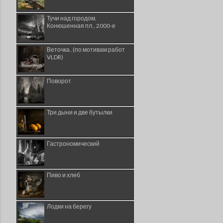
Тучи над городом.
Конюшенная пл., 2000-е
Веточка..(по мотивам работ
VLDR)
Поворот
Три дыни и две бутылки
Гастрономический
Пиво и хлеб
Лодки на берегу