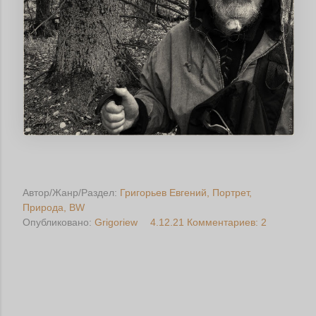
Автор/Жанр/Раздел:
Григорьев Евгений
Портрет
Природа
BW
Опубликовано:
Grigoriew
4.12.21
Комментариев: 2