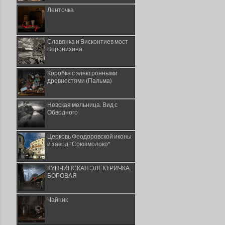
Ленточка
Славянка и Висконтиев мост
Воронихина
Коробка с электронными
древностями (Пальма)
Невская мельница. Вид с
Обводного
Церковь Феодоровской иконы
и завод "Союзмолоко"
КУПЧИНСКАЯ ЭЛЕКТРИЧКА.
БОРОВАЯ
Чайник