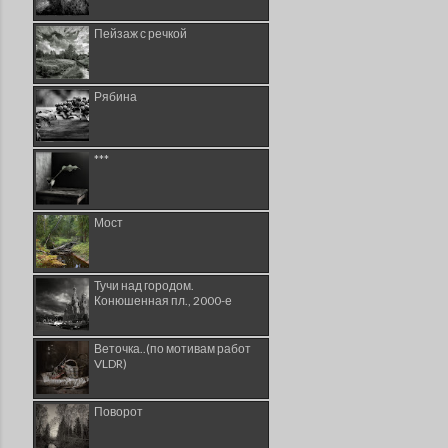
Пейзаж с речкой
Рябина
***
Мост
Тучи над городом.
Конюшенная пл., 2000-е
Веточка..(по мотивам работ
VLDR)
Поворот