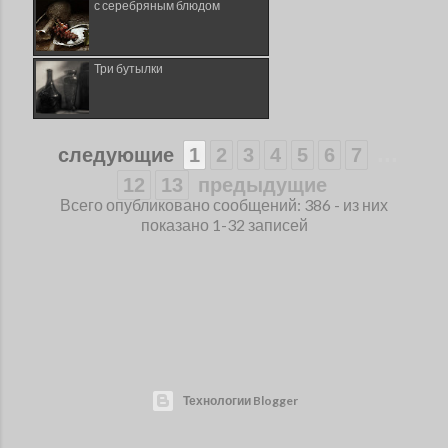
с серебряным блюдом
Три бутылки
...
следующие
1
2
3
4
5
6
7
12
13
предыдущие
Всего опубликовано сообщений: 386 - из них
показано 1-32 записей
Технологии Blogger