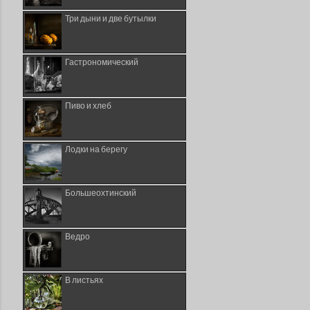
Три дыни и две бутылки
Гастрономический
Пиво и хлеб
Лодки на берегу
Большеохтинский
Ведро
В листьях