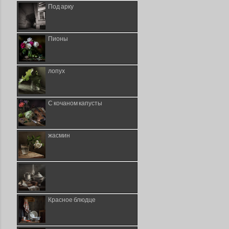
Под арку
Пионы
лопух
С кочаном капусты
жасмин
Красное блюдце